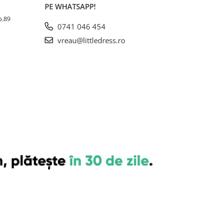
PE WHATSAPP!
Ap.89
0741 046 454
vreau@littledress.ro