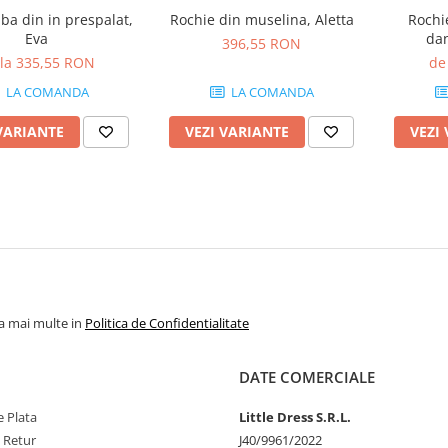
ba din in prespalat,
Rochie din muselina, Aletta
Rochi
Eva
dan
396,55 RON
 la 335,55 RON
de
LA COMANDA
LA COMANDA
VARIANTE
VEZI VARIANTE
VEZI
la mai multe in
Politica de Confidentialitate
DATE COMERCIALE
 Plata
Little Dress S.R.L.
e Retur
J40/9961/2022