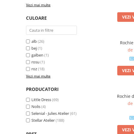
Vezi mai multe
VEZI 
CULOARE
alb
(26)
Rochie
bej
(1)
de
galben
(1)
rosu
(1)
roz
(18)
VEZI 
Vezi mai multe
PRODUCATORI
Rochie d
Little Dress
(69)
de
Nolis
(4)
Selenial - Julies Atelier
(61)
Stellar Atelier
(188)
VEZI 