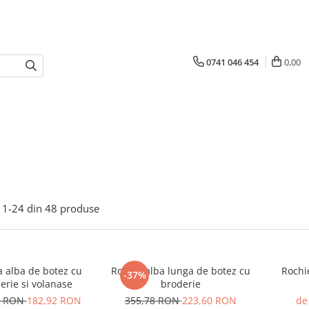
0741 046 454
0,00
1-
24
din
48
produse
a alba de botez cu
Rochie alba lunga de botez cu
Rochi
-37%
erie si volanase
broderie
5 RON
182,92 RON
355,78 RON
223,60 RON
de