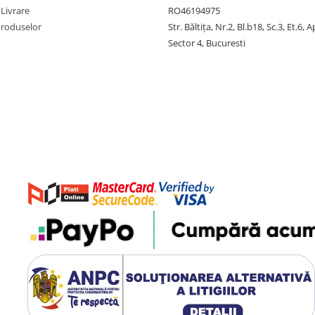
 Livrare
RO46194975
Produselor
Str. Băltiţa, Nr.2, Bl.b18, Sc.3, Et.6, 
Sector 4, Bucuresti