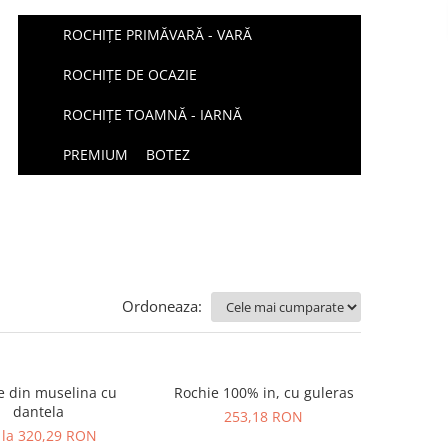
ROCHIȚE PRIMĂVARĂ - VARĂ
ROCHIȚE DE OCAZIE
ROCHIȚE TOAMNĂ - IARNĂ
PREMIUM
BOTEZ
Ordoneaza:
e din muselina cu
Rochie 100% in, cu guleras
dantela
253,18 RON
 la 320,29 RON