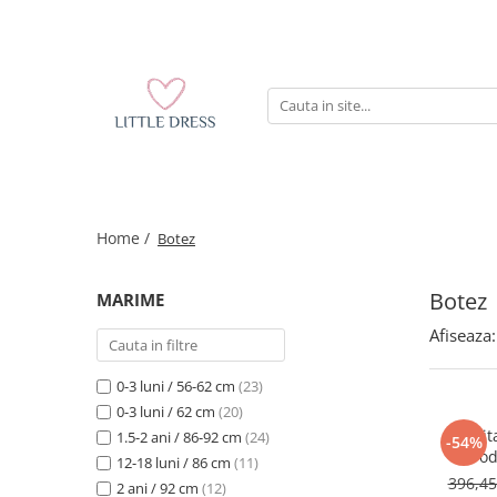
Home /
Botez
Botez
MARIME
Afiseaza:
0-3 luni / 56-62 cm
(23)
0-3 luni / 62 cm
(20)
Rochit
1.5-2 ani / 86-92 cm
(24)
-54%
brod
12-18 luni / 86 cm
(11)
396,4
2 ani / 92 cm
(12)