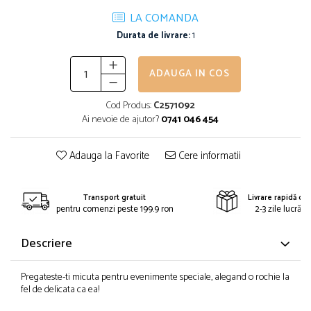
LA COMANDA
Durata de livrare:
1
ADAUGA IN COS
Cod Produs:
C2571092
Ai nevoie de ajutor?
0741 046 454
Adauga la Favorite
Cere informatii
Transport gratuit
Livrare rapidă din
pentru comenzi peste 199.9 ron
2-3 zile lucrăto
Descriere
Pregateste-ti micuta pentru evenimente speciale, alegand o rochie la
fel de delicata ca ea!