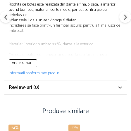
Rochita de botez este realizata din dantela fina, plisata, la interior
avand bumbac, material foarte moale, perfect pentru pielea
bebelusilor.
Volanasele ii dau un aer vintage si diafan.
Inchiderea se face printr-un fermoar ascuns, pentru a fi mai usor de
imbracat.
Material: interior bumbac 100% , dantela la exterior
*Se poate realiza cu maneca lunga, scurta sau fara maneca.
VEZI MAI MULT
* Rochita se poate completa cu:
boneta +79 ron
Informatii conformitate produs
bentiță +45 ron
botoșei +89 ron
chiloței +65 ron ---- scrieți vă rugăm în comentarii tot ce doriți extra
Review-uri
(0)
la rochiță
Produse similare
-54%
-37%