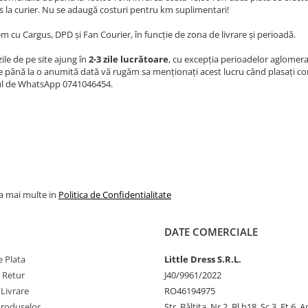
 la curier. Nu se adaugă costuri pentru km suplimentari!
m cu Cargus, DPD și Fan Courier, în funcție de zona de livrare și perioadă.
le de pe site ajung în
2-3 zile lucrătoare
, cu excepția perioadelor aglomera
 până la o anumită dată vă rugăm sa menționați acest lucru când plasați co
l de WhatsApp 0741046454.
la mai multe in
Politica de Confidentialitate
DATE COMERCIALE
 Plata
Little Dress S.R.L.
e Retur
J40/9961/2022
 Livrare
RO46194975
Produselor
Str. Băltiţa, Nr.2, Bl.b18, Sc.3, Et.6, 