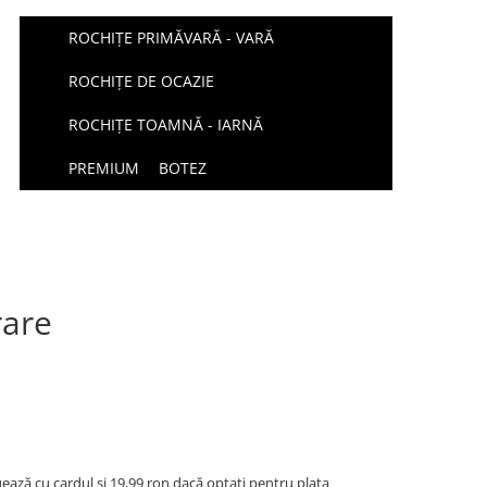
ROCHIȚE PRIMĂVARĂ - VARĂ
ROCHIȚE DE OCAZIE
ROCHIȚE TOAMNĂ - IARNĂ
PREMIUM
BOTEZ
rare
uează cu cardul și 19,99 ron dacă optați pentru plata