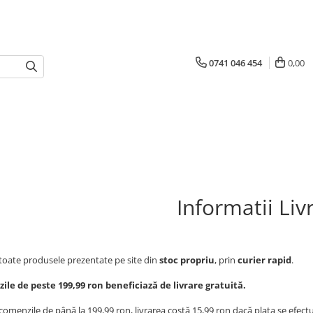
0741 046 454
0,00
Informatii Liv
toate produsele prezentate pe site din
stoc propriu
, prin
curier rapid
.
le de peste 199,99 ron beneficiază de livrare gratuită.
comenzile de până la 199,99 ron, livrarea costă 15,99 ron dacă plata se efect