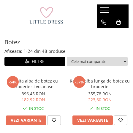
Botez
Afiseaza:
1-
24
din
48
produse
FILTRE
Rochita alba de botez cu
Rochie alba lunga de botez cu
-54%
-37%
broderie si volanase
broderie
396,45 RON
355,78 RON
182,92 RON
223,60 RON
IN STOC
IN STOC
VEZI VARIANTE
VEZI VARIANTE