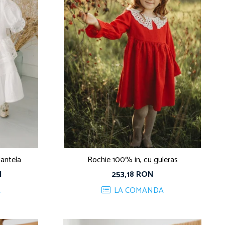
dantela
Rochie 100% in, cu guleras
N
253,18 RON
A
LA COMANDA