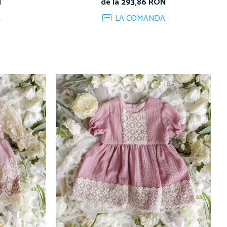
N
de la 293,86 RON
A
LA COMANDA