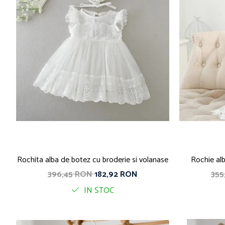
Rochita alba de botez cu broderie si volanase
Rochie al
396,45 RON
182,92 RON
355
IN STOC