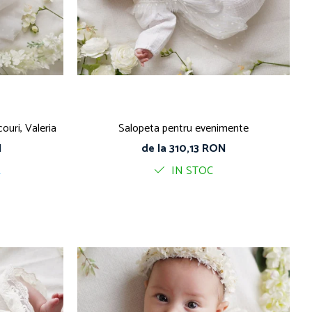
ouri, Valeria
Salopeta pentru evenimente
N
de la 310,13 RON
A
IN STOC