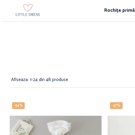
Rochițe primă
Afiseaza:
1-
24
din
48
produse
-54%
-37%