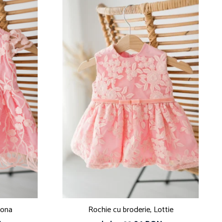
eona
Rochie cu broderie, Lottie