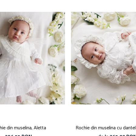
ie din muselina, Aletta
Rochie din muselina cu dantel