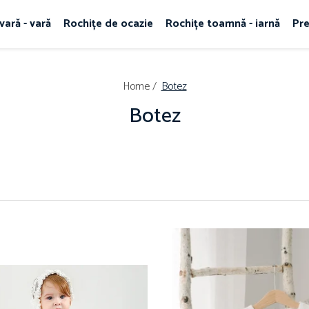
vară - vară
Rochițe de ocazie
Rochițe toamnă - iarnă
Pr
Home /
Botez
Botez