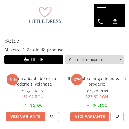
Botez
Afiseaza:
1-
24
din
48
produse
FILTRE
Rochita alba de botez cu
Rochie alba lunga de botez cu
-54%
-37%
broderie si volanase
broderie
396,45 RON
355,78 RON
182,92 RON
223,60 RON
IN STOC
IN STOC
VEZI VARIANTE
VEZI VARIANTE