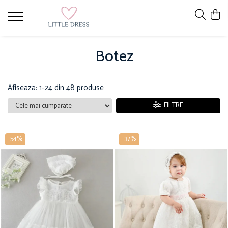
Botez
Afiseaza:
1-
24
din
48
produse
FILTRE
-54%
-37%