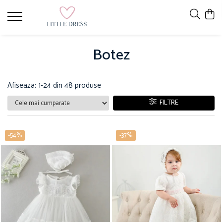
Botez
Afiseaza:
1-
24
din
48
produse
FILTRE
-54%
-37%