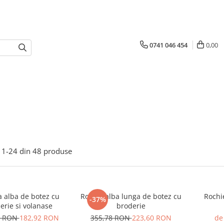
0741 046 454
0,00
1-
24
din
48
produse
a alba de botez cu
Rochie alba lunga de botez cu
Rochi
-37%
erie si volanase
broderie
5 RON
182,92 RON
355,78 RON
223,60 RON
de