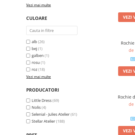
Vezi mai multe
VEZI 
CULOARE
alb
(26)
Rochie
bej
(1)
de
galben
(1)
rosu
(1)
roz
(18)
VEZI 
Vezi mai multe
PRODUCATORI
Rochie d
Little Dress
(69)
de
Nolis
(4)
Selenial - Julies Atelier
(61)
Stellar Atelier
(188)
VEZI 