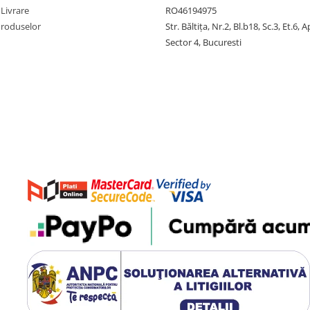
 Livrare
RO46194975
Produselor
Str. Băltiţa, Nr.2, Bl.b18, Sc.3, Et.6, 
Sector 4, Bucuresti