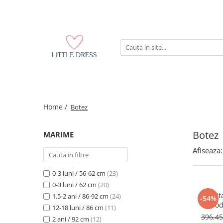
Home /
Botez
Botez
MARIME
Afiseaza:
0-3 luni / 56-62 cm
(23)
0-3 luni / 62 cm
(20)
Rochit
1.5-2 ani / 86-92 cm
(24)
-54%
brod
12-18 luni / 86 cm
(11)
396,4
2 ani / 92 cm
(12)