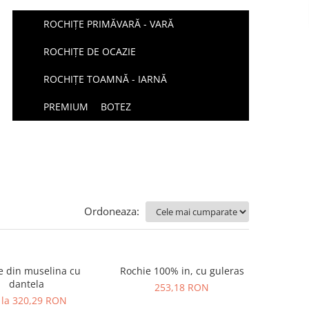
ROCHIȚE PRIMĂVARĂ - VARĂ
ROCHIȚE DE OCAZIE
ROCHIȚE TOAMNĂ - IARNĂ
PREMIUM
BOTEZ
Ordoneaza:
e din muselina cu
Rochie 100% in, cu guleras
dantela
253,18 RON
 la 320,29 RON