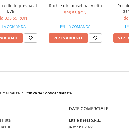
ba din in prespalat,
Rochie din muselina, Aletta
Rochi
Eva
dan
396,55 RON
 la 335,55 RON
de
LA COMANDA
LA COMANDA
VARIANTE
VEZI VARIANTE
VEZI
la mai multe in
Politica de Confidentialitate
DATE COMERCIALE
 Plata
Little Dress S.R.L.
e Retur
J40/9961/2022