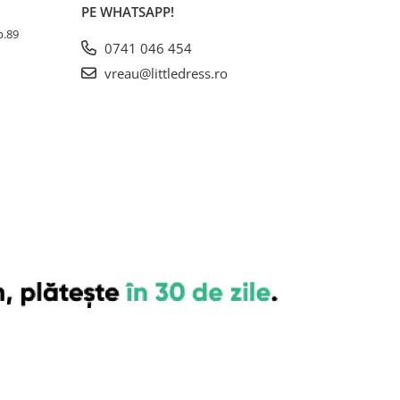
PE WHATSAPP!
Ap.89
0741 046 454
vreau@littledress.ro