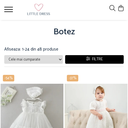
Botez
Afiseaza:
1-
24
din
48
produse
FILTRE
-54%
-37%