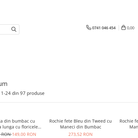
0741 046 454
0,00
ium
1-
24
din
97
produse
ta din bumbac cu
Rochie fete Bleu din Tweed cu
Rochie f
lunga cu floricele
Maneci din Bumbac
Man
Nolis
5 RON
149,00 RON
273,52 RON