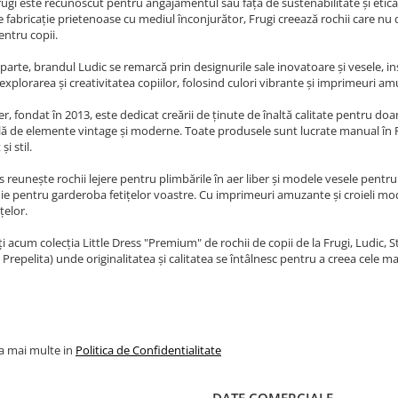
ugi este recunoscut pentru angajamentul său față de sustenabilitate și etica î
fabricație prietenoase cu mediul înconjurător, Frugi creează rochii care nu do
entru copii.
 parte, brandul Ludic se remarcă prin designurile sale inovatoare și vesele, in
 explorarea și creativitatea copiilor, folosind culori vibrante și imprimeuri am
lier, fondat în 2013, este dedicat creării de ținute de înaltă calitate pentru
 de elemente vintage și moderne. Toate produsele sunt lucrate manual în Ro
și stil.
ss reunește rochii lejere pentru plimbările în aer liber și modele vesele pentru 
ie pentru garderoba fetițelor voastre. Cu imprimeuri amuzante și croieli mode
țelor.
 acum colecția Little Dress "Premium" de rochii de copii de la Frugi, Ludic, Stel
Prepelita) unde originalitatea și calitatea se întâlnesc pentru a creea cele 
la mai multe in
Politica de Confidentialitate