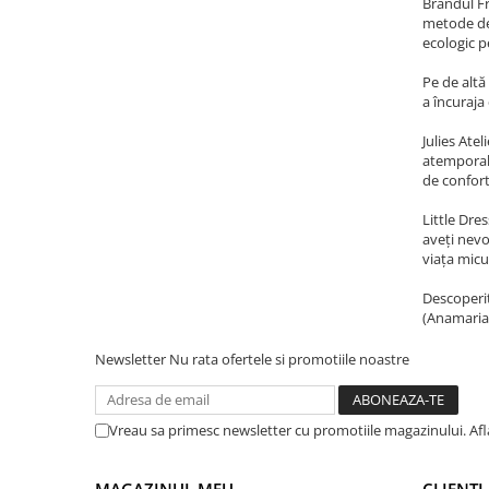
Brandul Fr
metode de 
ecologic p
Pe de altă
a încuraja
Julies Ate
atemporală
de confort 
Little Dre
aveți nevo
viața micu
Descoperiți
(Anamaria 
Newsletter
Nu rata ofertele si promotiile noastre
Vreau sa primesc newsletter cu promotiile magazinului. Af