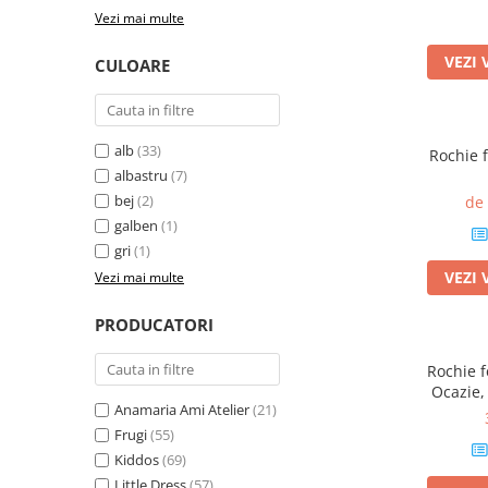
Vezi mai multe
VEZI 
CULOARE
alb
(33)
Rochie 
albastru
(7)
bej
(2)
de
galben
(1)
gri
(1)
VEZI 
Vezi mai multe
PRODUCATORI
Rochie f
Ocazie,
Anamaria Ami Atelier
(21)
detaș
Frugi
(55)
Kiddos
(69)
Little Dress
(57)