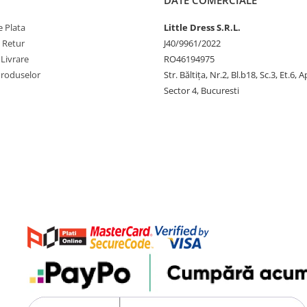
DATE COMERCIALE
 Plata
Little Dress S.R.L.
e Retur
J40/9961/2022
 Livrare
RO46194975
Produselor
Str. Băltiţa, Nr.2, Bl.b18, Sc.3, Et.6, 
Sector 4, Bucuresti