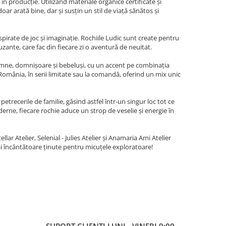
n producție. Utilizând materiale organice certificate și
ar arată bine, dar și susțin un stil de viață sănătos și
spirate de joc și imaginație. Rochiile Ludic sunt create pentru
uzante, care fac din fiecare zi o aventură de neuitat.
 doamne, domnișoare și bebeluși, cu un accent pe combinația
mânia, în serii limitate sau la comandă, oferind un mix unic
petrecerile de familie, găsind astfel într-un singur loc tot ce
rne, fiecare rochie aduce un strop de veselie și energie în
lar Atelier, Selenial - Julies Atelier și Anamaria Ami Atelier
mai încântătoare ținute pentru micuțele exploratoare!