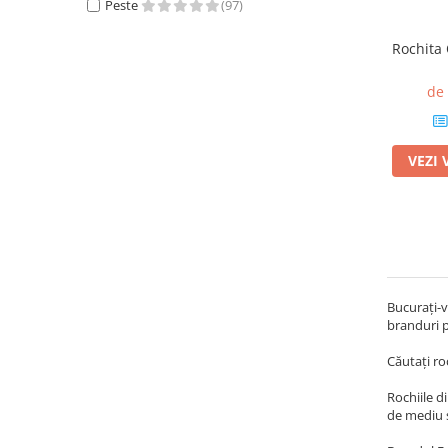
Peste
(97)
Rochita
de
VEZI 
Bucurați-v
branduri pe
Căutați roc
Rochiile d
de mediu și