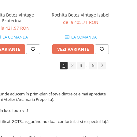
ita Botez Vintage
Rochita Botez Vintage Isabel
Ecaterina
de la 405,71 RON
 la 421,97 RON
LA COMANDA
LA COMANDA
 VARIANTE
VEZI VARIANTE
1
2
3
5
...
i, unde aducem în prim-plan câteva dintre cele mai apreciate
Ami Atelier (Anamaria Prepelita).
n locul potrivit!
ificat GOTS, asigurând nu doar confortul, ci și respectul față