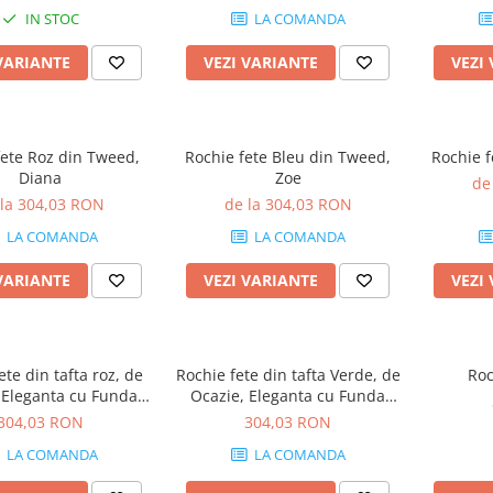
IN STOC
LA COMANDA
VARIANTE
VEZI VARIANTE
VEZI
fete Roz din Tweed,
Rochie fete Bleu din Tweed,
Rochie f
Diana
Zoe
de
 la 304,03 RON
de la 304,03 RON
LA COMANDA
LA COMANDA
VARIANTE
VEZI VARIANTE
VEZI
ete din tafta roz, de
Rochie fete din tafta Verde, de
Roc
 Eleganta cu Funda
Ocazie, Eleganta cu Funda
abilă, Charlotte
detașabilă, Charlotte
304,03 RON
304,03 RON
LA COMANDA
LA COMANDA