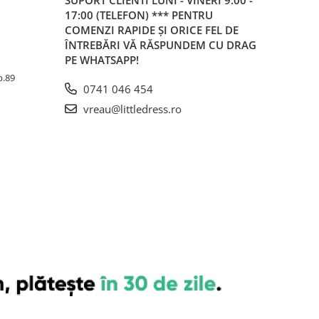
SUPORT CLIENTI
LUNI - VINERI 9:00 -
17:00 (TELEFON) *** PENTRU
COMENZI RAPIDE ȘI ORICE FEL DE
ÎNTREBĂRI VĂ RĂSPUNDEM CU DRAG
PE WHATSAPP!
Ap.89
0741 046 454
vreau@littledress.ro