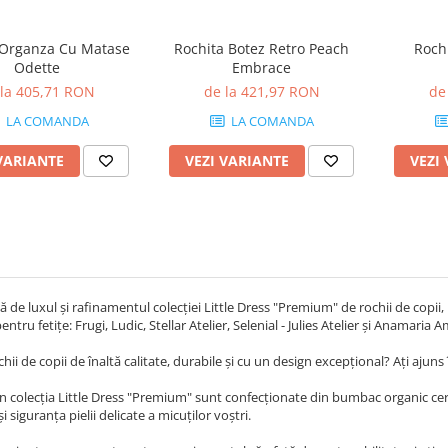
 Organza Cu Matase
Rochita Botez Retro Peach
Roch
Odette
Embrace
 la 405,71 RON
de la 421,97 RON
de
LA COMANDA
LA COMANDA
VARIANTE
VEZI VARIANTE
VEZI
ă de luxul și rafinamentul colecției Little Dress "Premium" de rochii de copi
ntru fetițe: Frugi, Ludic, Stellar Atelier, Selenial - Julies Atelier și Anamaria 
hii de copii de înaltă calitate, durabile și cu un design excepțional? Ați ajuns î
in colecția Little Dress "Premium" sunt confecționate din bumbac organic cert
 siguranța pielii delicate a micuților voștri.