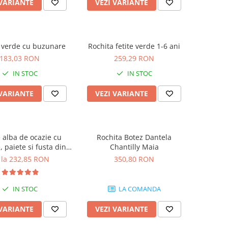
 VARIANTE
VEZI VARIANTE
 verde cu buzunare
Rochita fetite verde 1-6 ani
183,03 RON
259,29 RON
IN STOC
IN STOC
 VARIANTE
VEZI VARIANTE
 alba de ocazie cu
Rochita Botez Dantela
e, paiete si fusta din
Chantilly Maia
tulle
 la 232,85 RON
350,80 RON
IN STOC
LA COMANDA
 VARIANTE
VEZI VARIANTE