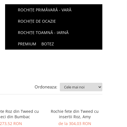
ROCHIȚE PRIMĂVARĂ - VARĂ
ROCHIȚE DE OCAZIE
ROCHIȚE TOAMNĂ - IARNĂ
PREMIUM
BOTEZ
Ordoneaza:
ete Roz din Tweed cu
Rochie fete din Tweed cu
eci din Bumbac
insertii Roz, Amy
273,52 RON
de la 304,03 RON