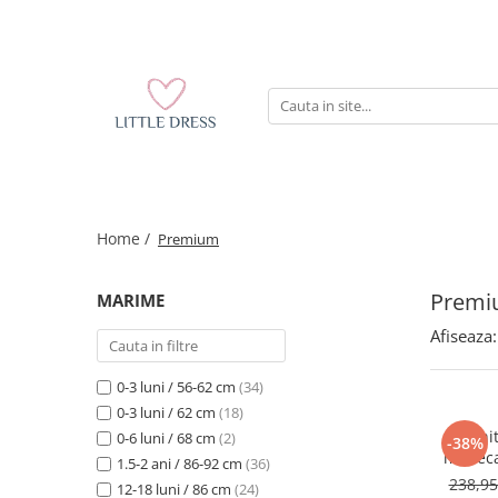
Home /
Premium
Prem
MARIME
Afiseaza:
0-3 luni / 56-62 cm
(34)
0-3 luni / 62 cm
(18)
Rochi
0-6 luni / 68 cm
(2)
-38%
maneca 
1.5-2 ani / 86-92 cm
(36)
238,9
12-18 luni / 86 cm
(24)