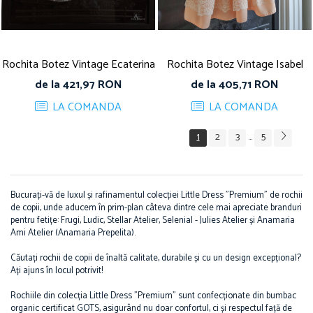
Rochita Botez Vintage Ecaterina
Rochita Botez Vintage Isabel
de la 421,97 RON
de la 405,71 RON
LA COMANDA
LA COMANDA
1
2
3
5
...
Bucurați-vă de luxul și rafinamentul colecției Little Dress "Premium" de rochii
de copii, unde aducem în prim-plan câteva dintre cele mai apreciate branduri
pentru fetițe: Frugi, Ludic, Stellar Atelier, Selenial - Julies Atelier și Anamaria
Ami Atelier (Anamaria Prepelita).
Căutați rochii de copii de înaltă calitate, durabile și cu un design excepțional?
Ați ajuns în locul potrivit!
Rochiile din colecția Little Dress "Premium" sunt confecționate din bumbac
organic certificat GOTS, asigurând nu doar confortul, ci și respectul față de