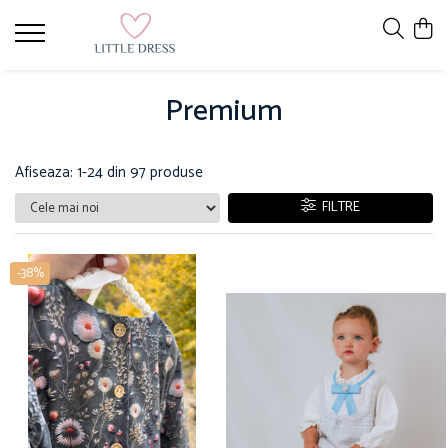
Premium
Afiseaza:
1-
24
din
97
produse
FILTRE
-38%