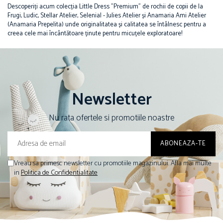
Descoperiți acum colecția Little Dress "Premium" de rochii de copii de la
Frugi, Ludic, Stellar Atelier, Selenial - Julies Atelier și Anamaria Ami Atelier
(Anamaria Prepelita) unde originalitatea și calitatea se întâlnesc pentru a
creea cele mai încântătoare ținute pentru micuțele exploratoare!
Newsletter
Nu rata ofertele si promotiile noastre
Vreau sa primesc newsletter cu promotiile magazinului. Afla mai multe
in
Politica de Confidentialitate