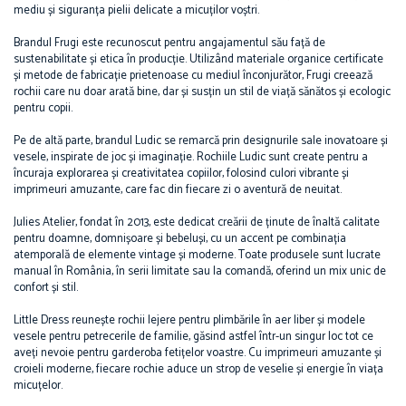
mediu și siguranța pielii delicate a micuților voștri.
Brandul Frugi este recunoscut pentru angajamentul său față de
sustenabilitate și etica în producție. Utilizând materiale organice certificate
și metode de fabricație prietenoase cu mediul înconjurător, Frugi creează
rochii care nu doar arată bine, dar și susțin un stil de viață sănătos și ecologic
pentru copii.
Pe de altă parte, brandul Ludic se remarcă prin designurile sale inovatoare și
vesele, inspirate de joc și imaginație. Rochiile Ludic sunt create pentru a
încuraja explorarea și creativitatea copiilor, folosind culori vibrante și
imprimeuri amuzante, care fac din fiecare zi o aventură de neuitat.
Julies Atelier, fondat în 2013, este dedicat creării de ținute de înaltă calitate
pentru doamne, domnișoare și bebeluși, cu un accent pe combinația
atemporală de elemente vintage și moderne. Toate produsele sunt lucrate
manual în România, în serii limitate sau la comandă, oferind un mix unic de
confort și stil.
Little Dress reunește rochii lejere pentru plimbările în aer liber și modele
vesele pentru petrecerile de familie, găsind astfel într-un singur loc tot ce
aveți nevoie pentru garderoba fetițelor voastre. Cu imprimeuri amuzante și
croieli moderne, fiecare rochie aduce un strop de veselie și energie în viața
micuțelor.