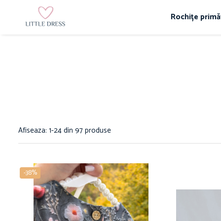
Rochițe primă
Afiseaza:
1-
24
din
97
produse
-38%