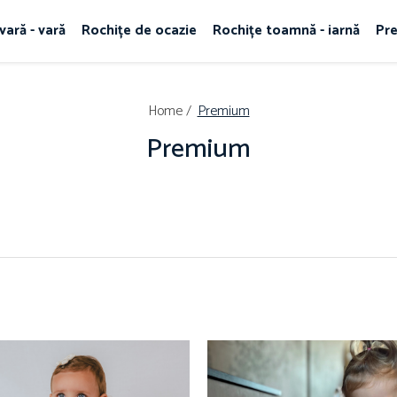
vară - vară
Rochițe de ocazie
Rochițe toamnă - iarnă
Pr
Home /
Premium
Premium