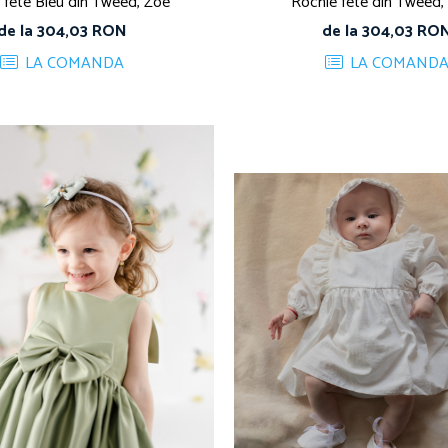
 fete Bleu din Tweed, Zoe
Rochie fete din Tweed,
de la 304,03 RON
de la 304,03 RO
LA COMANDA
LA COMAND