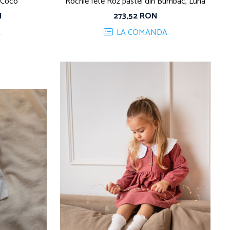
 Coco
Rochie fete Roz pastel din Bumbac, Luna
N
273,52 RON
A
LA COMANDA