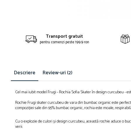
Distr
pe
Face
Transport gratuit
pentru comenzi peste 199.9 ron
Descriere
Review-uri
(2)
Cel mai iubit model Frugi - Rochia Sofia Skater în design curcubeu - es
Rochie Frugi skater curcubeu de vara din bumbac organic este perfectă 
compoziției sale din 95% bumbac organic, rochia este moale, respirabil
Cu o explozie de culori și design curcubeu, această rochie aduce o buc
verii.