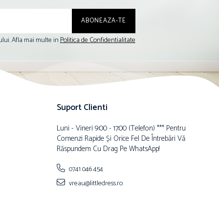
lui. Afla mai multe in
Politica de Confidentialitate
Suport Clienti
Luni - Vineri 9:00 - 17:00 (telefon) *** Pentru
Comenzi Rapide Și Orice Fel De Întrebări Vă
Răspundem Cu Drag Pe WhatsApp!
0741 046 454
vreau@littledress.ro