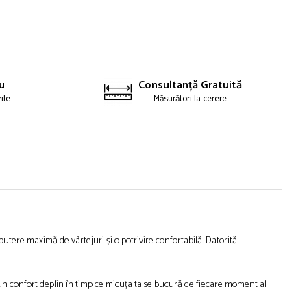
u
Consultanță Gratuită
zile
Măsurători la cerere
tere maximă de vârtejuri și o potrivire confortabilă. Datorită
 un confort deplin în timp ce micuța ta se bucură de fiecare moment al