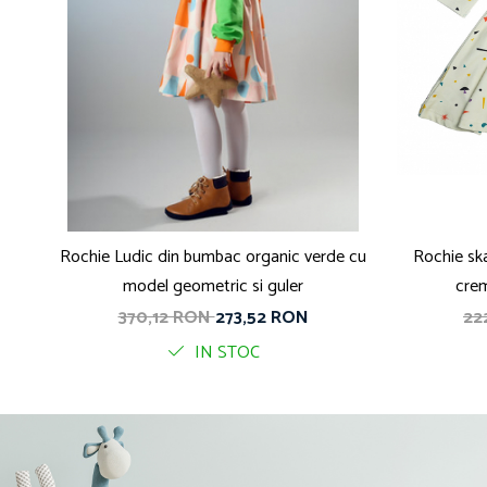
Rochie Ludic din bumbac organic verde cu
Rochie sk
model geometric si guler
crem
370,12 RON
273,52 RON
22
IN STOC