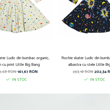
ater Ludic din bumbac organic,
Rochie skater Ludic din bumb
 cu print Little Big Bang
albastra cu stele Little B
2,68 RON
161,67 RON
253,18 RON
202,34 
IN STOC
IN STOC