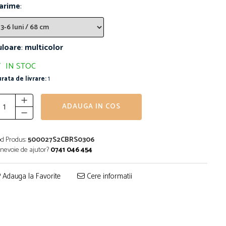
arime
:
uloare
:
multicolor
IN STOC
rata de livrare:
1
ADAUGA IN COS
d Produs:
500027S2CBRS0306
 nevoie de ajutor?
0741 046 454
Adauga la Favorite
Cere informatii