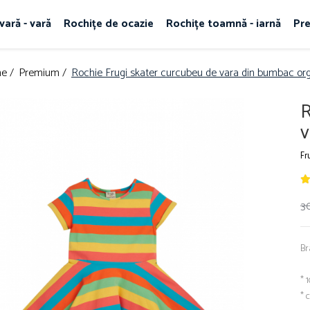
vară - vară
Rochițe de ocazie
Rochițe toamnă - iarnă
Pr
e /
Premium /
Rochie Frugi skater curcubeu de vara din bumbac or
R
v
Fr
3
Br
* 
* 