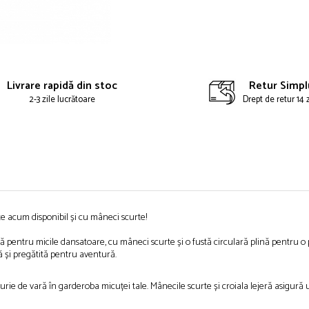
ibuie
book
Livrare rapidă din stoc
Retur Simpl
2-3 zile lucrătoare
Drept de retur 14 
te acum disponibil și cu mâneci scurte!
pentru micile dansatoare, cu mâneci scurte și o fustă circulară plină pentru o pu
ă și pregătită pentru aventură.
urie de vară în garderoba micuței tale. Mânecile scurte și croiala lejeră asigură