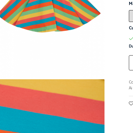
M
C
Du
Co
Ai