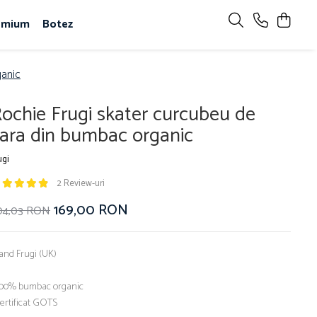
emium
Botez
ganic
ochie Frugi skater curcubeu de
ara din bumbac organic
ugi
2 Review-uri
169,00 RON
04,03 RON
and Frugi (UK)
100% bumbac organic
certificat GOTS