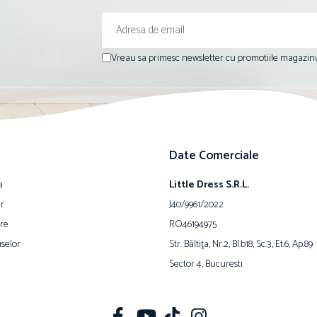
Vreau sa primesc newsletter cu promotiile magazinu
Date Comerciale
a
Little Dress S.R.L.
ur
J40/9961/2022
are
RO46194975
selor
Str. Băltiţa, Nr.2, Bl.b18, Sc.3, Et.6, Ap.89
Sector 4, Bucuresti