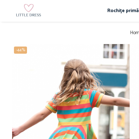
Rochițe primă
Hom
-44%