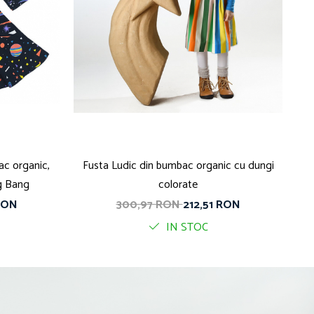
ac organic,
Fusta Ludic din bumbac organic cu dungi
F
ig Bang
colorate
RON
300,97 RON
212,51 RON
IN STOC