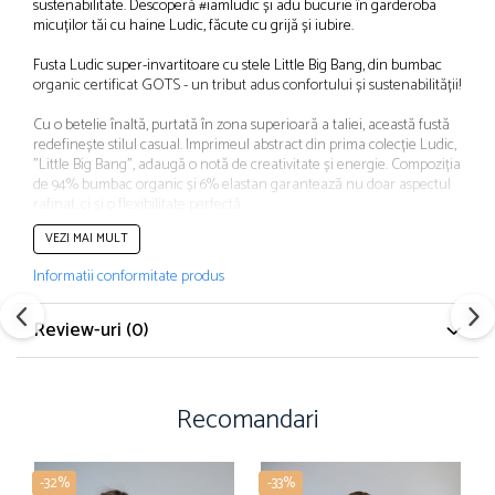
sustenabilitate. Descoperă #iamludic și adu bucurie în garderoba
micuților tăi cu haine Ludic, făcute cu grijă și iubire.
Fusta Ludic super-invartitoare cu stele Little Big Bang, din bumbac
organic certificat GOTS - un tribut adus confortului și sustenabilității!
Cu o betelie înaltă, purtată în zona superioară a taliei, această fustă
redefinește stilul casual. Imprimeul abstract din prima colecție Ludic,
"Little Big Bang", adaugă o notă de creativitate și energie. Compoziția
de 94% bumbac organic și 6% elastan garantează nu doar aspectul
rafinat, ci și o flexibilitate perfectă.
VEZI MAI MULT
Experimentează confortul și moda responsabilă în fiecare mișcare
cu fusta Ludic "Little Big Bang"! #iamludic
Informatii conformitate produs
Review-uri
(0)
Recomandari
-32%
-33%