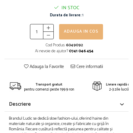
IN STOC
Durata de livrare:
1
ADAUGA IN COS
Cod Produs:
6049092
Ai nevoie de ajutor?
0741 046 454
Adauga la Favorite
Cere informatii
Transport gratuit
Livrare rapidă din
pentru comenzi peste 199.9 ron
2-3 zile lucrăto
Descriere
Brandul Ludic se dedică slow fashion-ului, oferind haine din
materiale naturale și organice, create și fabricate cu grijă în
România. Fiecare cusătură reflectă pasiunea pentru calitate și