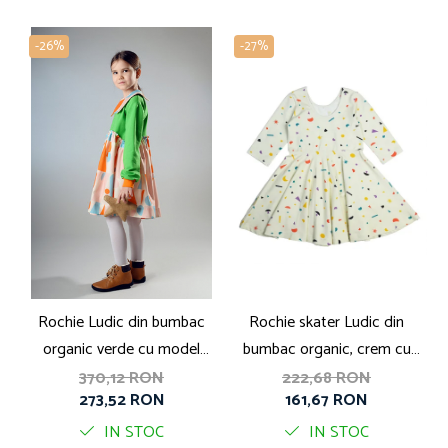
-26%
-27%
Rochie Ludic din bumbac
Rochie skater Ludic din
organic verde cu model
bumbac organic, crem cu
b
geometric si guler
print Little Big Bang
370,12 RON
222,68 RON
273,52 RON
161,67 RON
IN STOC
IN STOC