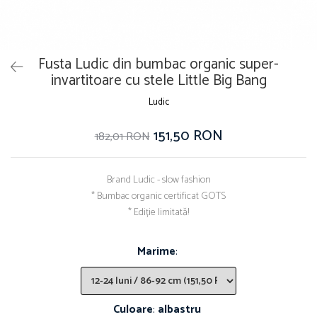
Fusta Ludic din bumbac organic super-
invartitoare cu stele Little Big Bang
Ludic
151,50 RON
182,01 RON
Brand Ludic - slow fashion
* Bumbac organic certificat GOTS
* Ediție limitată!
Marime
:
Culoare
:
albastru