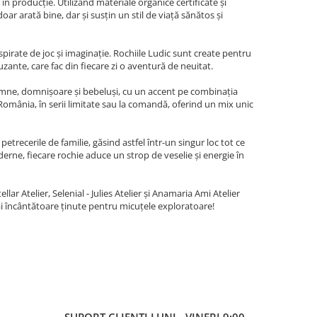
n producție. Utilizând materiale organice certificate și
ar arată bine, dar și susțin un stil de viață sănătos și
spirate de joc și imaginație. Rochiile Ludic sunt create pentru
uzante, care fac din fiecare zi o aventură de neuitat.
 doamne, domnișoare și bebeluși, cu un accent pe combinația
mânia, în serii limitate sau la comandă, oferind un mix unic
petrecerile de familie, găsind astfel într-un singur loc tot ce
rne, fiecare rochie aduce un strop de veselie și energie în
lar Atelier, Selenial - Julies Atelier și Anamaria Ami Atelier
mai încântătoare ținute pentru micuțele exploratoare!