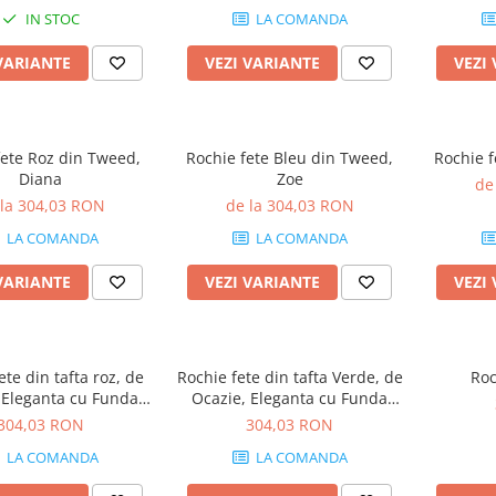
IN STOC
LA COMANDA
VARIANTE
VEZI VARIANTE
VEZI
fete Roz din Tweed,
Rochie fete Bleu din Tweed,
Rochie f
Diana
Zoe
de
 la 304,03 RON
de la 304,03 RON
LA COMANDA
LA COMANDA
VARIANTE
VEZI VARIANTE
VEZI
ete din tafta roz, de
Rochie fete din tafta Verde, de
Roc
 Eleganta cu Funda
Ocazie, Eleganta cu Funda
abilă, Charlotte
detașabilă, Charlotte
304,03 RON
304,03 RON
LA COMANDA
LA COMANDA