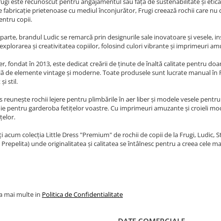
ugi este recunoscut pentru angajamentul său față de sustenabilitate și etica î
fabricație prietenoase cu mediul înconjurător, Frugi creează rochii care nu do
entru copii.
 parte, brandul Ludic se remarcă prin designurile sale inovatoare și vesele, in
 explorarea și creativitatea copiilor, folosind culori vibrante și imprimeuri am
lier, fondat în 2013, este dedicat creării de ținute de înaltă calitate pentru
 de elemente vintage și moderne. Toate produsele sunt lucrate manual în Ro
și stil.
ss reunește rochii lejere pentru plimbările în aer liber și modele vesele pentru 
ie pentru garderoba fetițelor voastre. Cu imprimeuri amuzante și croieli mode
țelor.
 acum colecția Little Dress "Premium" de rochii de copii de la Frugi, Ludic, Stel
Prepelita) unde originalitatea și calitatea se întâlnesc pentru a creea cele 
la mai multe in
Politica de Confidentialitate