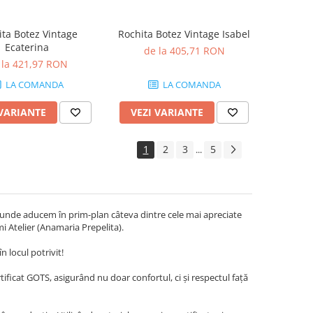
ita Botez Vintage
Rochita Botez Vintage Isabel
Ecaterina
de la 405,71 RON
 la 421,97 RON
LA COMANDA
LA COMANDA
 VARIANTE
VEZI VARIANTE
1
2
3
5
...
i, unde aducem în prim-plan câteva dintre cele mai apreciate
Ami Atelier (Anamaria Prepelita).
n locul potrivit!
ificat GOTS, asigurând nu doar confortul, ci și respectul față