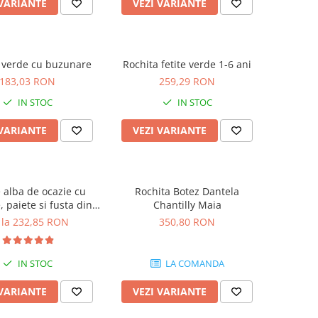
 VARIANTE
VEZI VARIANTE
 verde cu buzunare
Rochita fetite verde 1-6 ani
183,03 RON
259,29 RON
IN STOC
IN STOC
 VARIANTE
VEZI VARIANTE
 alba de ocazie cu
Rochita Botez Dantela
e, paiete si fusta din
Chantilly Maia
tulle
 la 232,85 RON
350,80 RON
IN STOC
LA COMANDA
 VARIANTE
VEZI VARIANTE