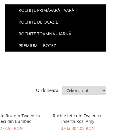
ROCHIȚE PRIMĂVARĂ - VARĂ
ROCHIȚE DE OCAZIE
ROCHIȚE TOAMNĂ - IARNĂ
PREMIUM
BOTEZ
Ordoneaza:
ete Roz din Tweed cu
Rochie fete din Tweed cu
eci din Bumbac
insertii Roz, Amy
273,52 RON
de la 304,03 RON