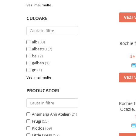
Vezi mai multe
VEZI 
CULOARE
alb
(33)
Rochie 
albastru
(7)
bej
(2)
de
galben
(1)
gri
(1)
VEZI 
Vezi mai multe
PRODUCATORI
Rochie f
Ocazie,
Anamaria Ami Atelier
(21)
detaș
Frugi
(55)
Kiddos
(69)
Little Dress
(57)