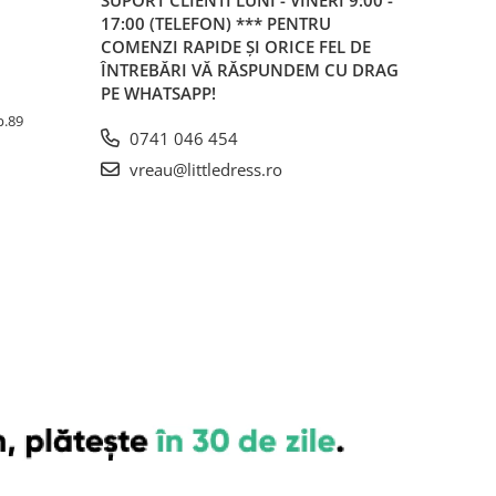
SUPORT CLIENTI
LUNI - VINERI 9:00 -
17:00 (TELEFON) *** PENTRU
COMENZI RAPIDE ȘI ORICE FEL DE
ÎNTREBĂRI VĂ RĂSPUNDEM CU DRAG
PE WHATSAPP!
Ap.89
0741 046 454
vreau@littledress.ro