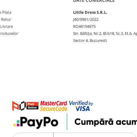
DATE COMERCIALE
 Plata
Little Dress S.R.L.
e Retur
J40/9961/2022
 Livrare
RO46194975
Produselor
Str. Băltiţa, Nr.2, Bl.b18, Sc.3, Et.6, 
Sector 4, Bucuresti