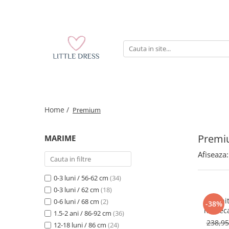
Home /
Premium
Prem
MARIME
Afiseaza:
0-3 luni / 56-62 cm
(34)
0-3 luni / 62 cm
(18)
Rochi
0-6 luni / 68 cm
(2)
-38%
maneca 
1.5-2 ani / 86-92 cm
(36)
238,9
12-18 luni / 86 cm
(24)