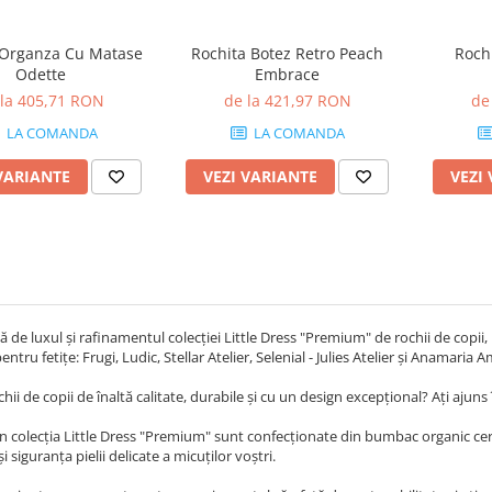
 Organza Cu Matase
Rochita Botez Retro Peach
Roch
Odette
Embrace
 la 405,71 RON
de la 421,97 RON
de
LA COMANDA
LA COMANDA
VARIANTE
VEZI VARIANTE
VEZI
ă de luxul și rafinamentul colecției Little Dress "Premium" de rochii de copi
ntru fetițe: Frugi, Ludic, Stellar Atelier, Selenial - Julies Atelier și Anamaria 
hii de copii de înaltă calitate, durabile și cu un design excepțional? Ați ajuns î
in colecția Little Dress "Premium" sunt confecționate din bumbac organic cert
 siguranța pielii delicate a micuților voștri.