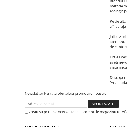
Brandul Fr
metode de 
ecologic p
Pe de altă
a încuraja
Julies Ate
atemporală
de confort 
Little Dre
aveți nevo
viața micu
Descoperiți
(Anamaria 
Newsletter
Nu rata ofertele si promotiile noastre
Vreau sa primesc newsletter cu promotiile magazinului. Af