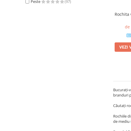
Peste
(97)
Rochita
de
VEZI 
Bucurați-v
branduri pe
Căutați roc
Rochiile d
de mediu și