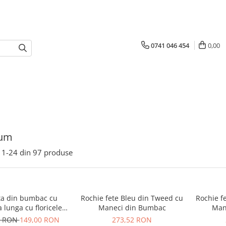
0741 046 454
0,00
ium
1-
24
din
97
produse
ta din bumbac cu
Rochie fete Bleu din Tweed cu
Rochie f
lunga cu floricele
Maneci din Bumbac
Man
Nolis
5 RON
149,00 RON
273,52 RON