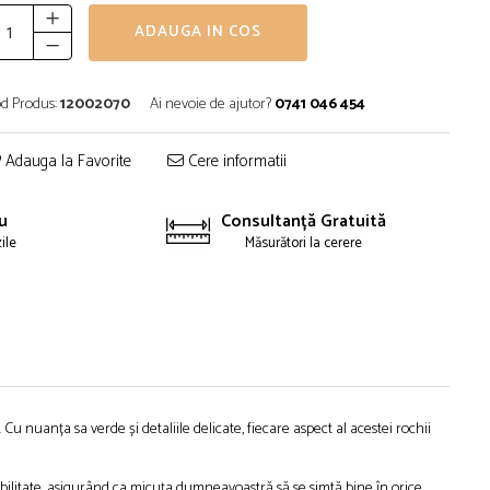
ADAUGA IN COS
d Produs:
12002070
Ai nevoie de ajutor?
0741 046 454
Adauga la Favorite
Cere informatii
u
Consultanță Gratuită
zile
Măsurători la cerere
u nuanța sa verde și detaliile delicate, fiecare aspect al acestei rochii
abilitate, asigurând ca micuța dumneavoastră să se simtă bine în orice