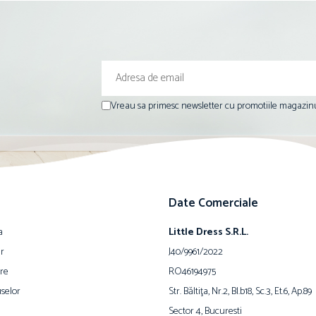
Vreau sa primesc newsletter cu promotiile magazinu
Date Comerciale
a
Little Dress S.R.L.
ur
J40/9961/2022
are
RO46194975
selor
Str. Băltiţa, Nr.2, Bl.b18, Sc.3, Et.6, Ap.89
Sector 4, Bucuresti