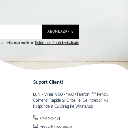
lui. Afla mai multe in
Politica de Confidentialitate
Suport Clienti
Luni - Vineri 9:00 - 17:00 (telefon) *** Pentru
Comenzi Rapide Și Orice Fel De Întrebări Vă
Răspundem Cu Drag Pe WhatsApp!
0741 046 454
vreau@littledress.ro