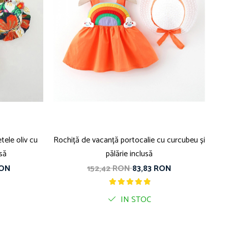
tele oliv cu
Rochiță de vacanță portocalie cu curcubeu și
usă
pălărie inclusă
RON
152,42 RON
83,83 RON
IN STOC