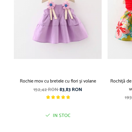
Rochie mov cu bretele cu flori și volane
Rochiță de 
v
152,42 RON
83,83 RON
19
IN STOC