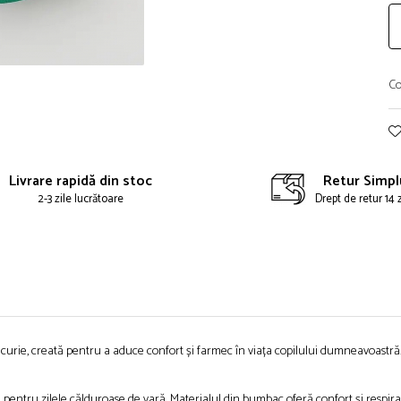
ibuie
Co
book
Livrare rapidă din stoc
Retur Simpl
2-3 zile lucrătoare
Drept de retur 14 
ucurie, creată pentru a aduce confort și farmec în viața copilului dumneavoastră. C
ă pentru zilele călduroase de vară. Materialul din bumbac oferă confort și respir