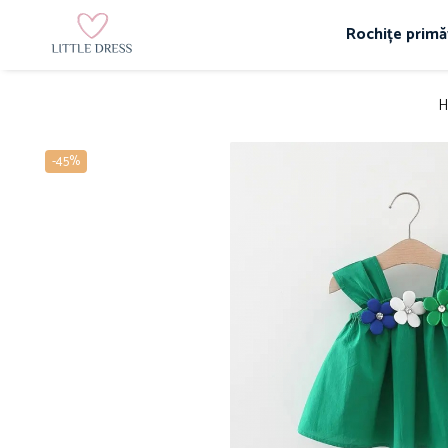
Rochițe primă
H
-45%