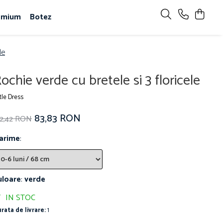
emium
Botez
le
ochie verde cu bretele si 3 floricele
ttle Dress
83,83 RON
52,42 RON
arime
:
uloare
:
verde
IN STOC
rata de livrare:
1