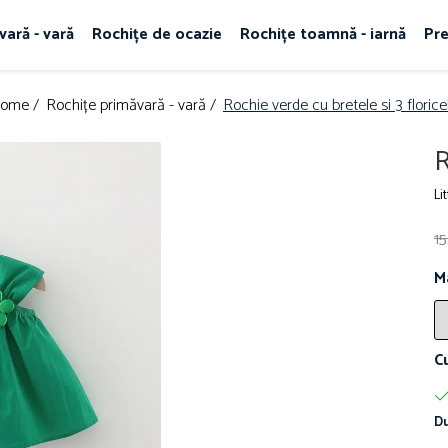
vară - vară
Rochițe de ocazie
Rochițe toamnă - iarnă
Pr
ome /
Rochițe primăvară - vară /
Rochie verde cu bretele si 3 florice
R
Li
1
M
C
Du