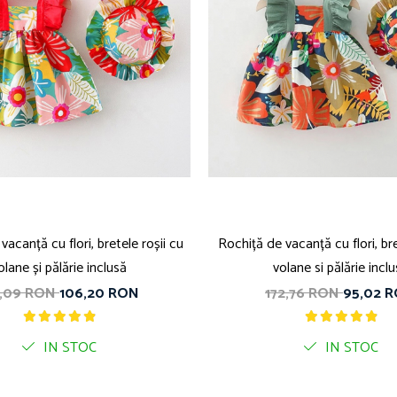
vacanță cu flori, bretele roșii cu
Rochiță de vacanță cu flori, bre
olane și pălărie inclusă
volane si pălărie incl
3,09 RON
106,20 RON
172,76 RON
95,02 
IN STOC
IN STOC