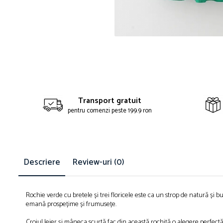
Distr
pe
Face
Transport gratuit
pentru comenzi peste 199.9 ron
Descriere
Review-uri
(0)
Rochie verde cu bretele și trei floricele este ca un strop de natură și b
emană prospețime și frumusețe.
Croiul lejer și mâneca scurtă fac din această rochiță o alegere perfect