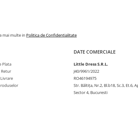
la mai multe in
Politica de Confidentialitate
DATE COMERCIALE
 Plata
Little Dress S.R.L.
e Retur
J40/9961/2022
 Livrare
RO46194975
Produselor
Str. Băltiţa, Nr.2, Bl.b18, Sc.3, Et.6, 
Sector 4, Bucuresti