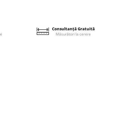
Consultanță Gratuită
le
Măsurători la cerere