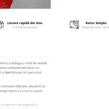
Livrare rapidă din stoc
Retur Simplu
2-3 zile lucrătoare
Drept de retur 14 zi
pentru a adăuga o notă de veselie
e este confecționată dintr-un
 și lejeritate pe tot parcursul
u inimioare delicate, aducând un
rategic pentru a crea un aspect
nd un element de eleganță și