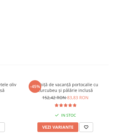
tele oliv
Rochiță de vacanță portocalie cu
Rochiț
-45%
-45%
usă
curcubeu și pălărie inclusă
1
N
152,42 RON
83,83 RON
IN STOC
VEZI VARIANTE
V