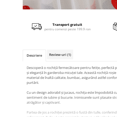
Distribuie
pe
Facebook
Transport gratuit
pentru comenzi peste 199.9 ron
Review-uri
(1)
Descriere
Descoperă o rochiță fermecătoare pentru fetițe, perfectă 
și eleganță în garderoba micuței tale. Această rochiță roși
material de înaltă calitate, bumbac, asigurând astfel confort
purtării.
Cu un design adorabil și jucaus, rochița este împodobită c
sentiment de iubire și bucurie. Inimioarele sunt plasate st
atrăgător și captivant.
Partea de jos a rochiței prezintă o fustă din tulle, conferi