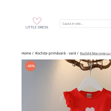
Home /
Rochițe primăvară - vară /
Rochiță fete roșie cu 
-45%