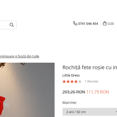
0741 046 454
0,00
inimioare și fustă din tulle
Rochiță fete roșie cu in
Little Dress
1 Review
203,26 RON
111,79 RON
Marime
: