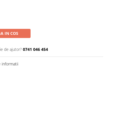
A IN COS
ie de ajutor?
0741 046 454
informatii