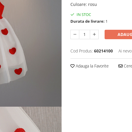
Culoare
:
rosu
IN STOC
Durata de livrare:
1
ADAUG
Cod Produs:
60214100
Ai nevo
Adauga la Favorite
Cere 