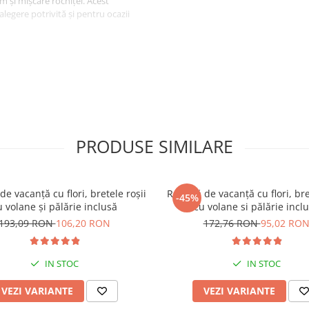
m și mișcare rochiței. Acest
legere potrivită și pentru ocazii
nuite, rochița oferă o combinație
atent lucrate fac din această
cătoare, potrivită pentru orice
PRODUSE SIMILARE
de vacanță cu flori, bretele roșii
Rochiță de vacanță cu flori, bre
-45%
u volane și pălărie inclusă
cu volane si pălărie incl
193,09 RON
106,20 RON
172,76 RON
95,02 RO
IN STOC
IN STOC
VEZI VARIANTE
VEZI VARIANTE