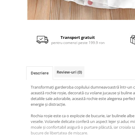
Distribuie
pe
Facebook
Transport gratuit
pentru comenzi peste 199.9 ron
Review-uri
(0)
Descriere
Transformați garderoba copilului dumneavoastră într-un ca
această rochie roșie, decorată cu volane jucause și buline a
detaliile sale adorabile, această rochie este alegerea per
energie și distracție.
Rochia roșie este ca o explozie de bucurie, iar bulinele al
veselie. Volanele delicate conferă un aspect lejer și aduc mi
moale și confortabil asigură o purtare plăcută, iar croiala sa
bucure de libertatea de mișcare.