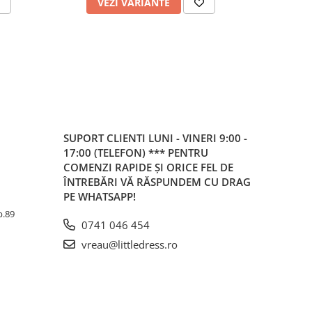
VEZI VARIANTE
V
SUPORT CLIENTI
LUNI - VINERI 9:00 -
17:00 (TELEFON) *** PENTRU
COMENZI RAPIDE ȘI ORICE FEL DE
ÎNTREBĂRI VĂ RĂSPUNDEM CU DRAG
PE WHATSAPP!
Ap.89
0741 046 454
vreau@littledress.ro