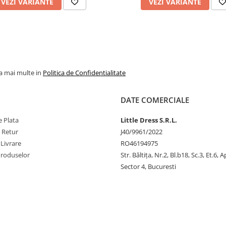
VEZI VARIANTE
VEZI VARIANTE
la mai multe in
Politica de Confidentialitate
DATE COMERCIALE
 Plata
Little Dress S.R.L.
e Retur
J40/9961/2022
 Livrare
RO46194975
Produselor
Str. Băltiţa, Nr.2, Bl.b18, Sc.3, Et.6, 
Sector 4, Bucuresti