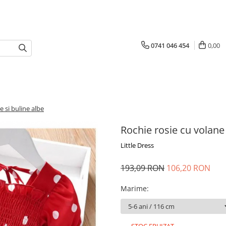
0741 046 454
0,00
e si buline albe
Rochie rosie cu volane 
Little Dress
193,09 RON
106,20 RON
Marime
: