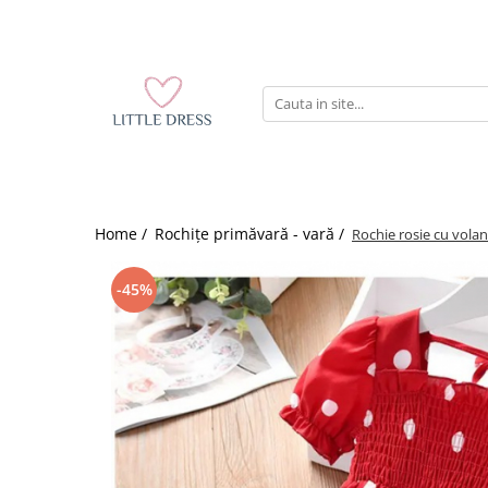
Home /
Rochițe primăvară - vară /
Rochie rosie cu volan
-45%