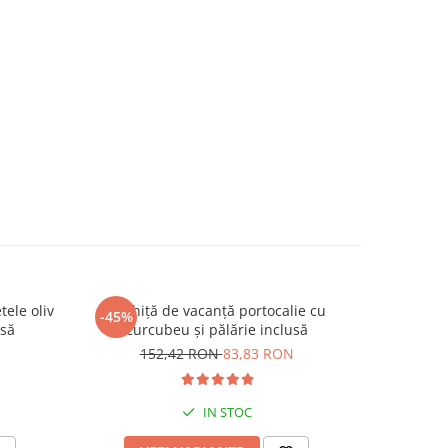
tele oliv
Rochiță de vacanță portocalie cu
Rochiț
-45%
-45%
usă
curcubeu și pălărie inclusă
1
N
152,42 RON
83,83 RON
IN STOC