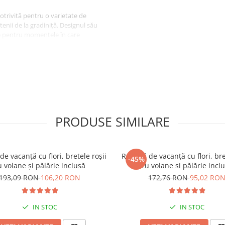
potrivită pentru o varietate de
etenii de la gradiniță. Designul său
are pentru momentele în care
e sau despre activități în aer
fiecărui moment. Cu volane și
spontaneitate pentru copilul
PRODUSE SIMILARE
de vacanță cu flori, bretele roșii
Rochiță de vacanță cu flori, bre
-45%
u volane și pălărie inclusă
cu volane si pălărie incl
193,09 RON
106,20 RON
172,76 RON
95,02 RO
IN STOC
IN STOC