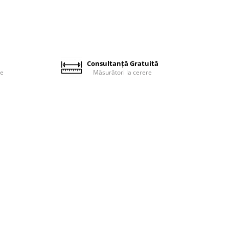
Consultanță Gratuită
le
Măsurători la cerere