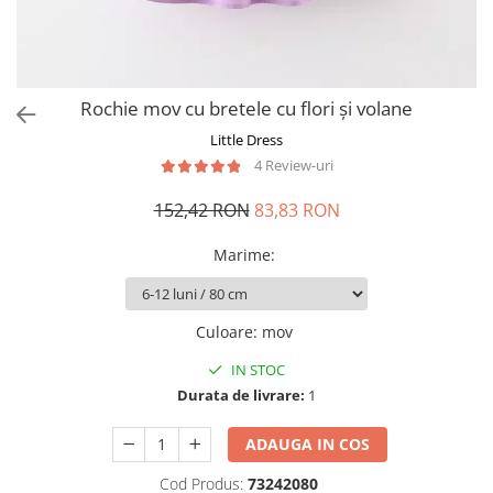
Rochie mov cu bretele cu flori și volane
Little Dress
4 Review-uri
152,42 RON
83,83 RON
Marime
:
Culoare
:
mov
IN STOC
Durata de livrare:
1
ADAUGA IN COS
Cod Produs:
73242080