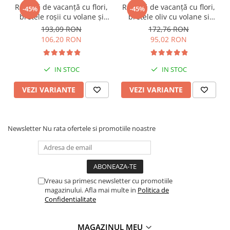
Rochiță de vacanță cu flori,
Rochiță de vacanță cu flori,
-45%
-45%
bretele roșii cu volane și
bretele oliv cu volane si
pălărie inclusă
pălărie inclusă
193,09 RON
172,76 RON
106,20 RON
95,02 RON
IN STOC
IN STOC
VEZI VARIANTE
VEZI VARIANTE
Newsletter
Nu rata ofertele si promotiile noastre
Vreau sa primesc newsletter cu promotiile
magazinului. Afla mai multe in
Politica de
Confidentialitate
MAGAZINUL MEU