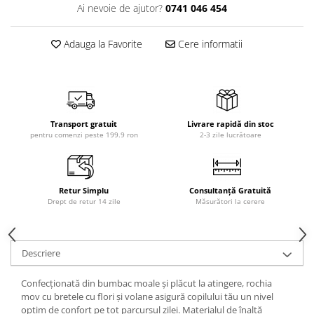
Ai nevoie de ajutor?
0741 046 454
Adauga la Favorite
Cere informatii
Transport gratuit
Livrare rapidă din stoc
pentru comenzi peste 199.9 ron
2-3 zile lucrătoare
Retur Simplu
Consultanță Gratuită
Drept de retur 14 zile
Măsurători la cerere
Descriere
Confecționată din bumbac moale și plăcut la atingere, rochia
mov cu bretele cu flori și volane asigură copilului tău un nivel
optim de confort pe tot parcursul zilei. Materialul de înaltă