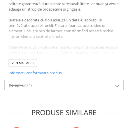
calitate garantează durabilitate și respirabilitate, iar nuanța verde
adaugă un strop de prospețime și gingășie.
Bretelele decorate cu flori adaugă un detaliu adorabil și
primăvăratic acestei rochii. Fiecare floare aduce cu sine un
element jucăuș și plin de farmec, transformând această rochie
într-un element central al ținutei.
Volanele adaugă un plus de mișcare și eleganță în partea de jos a
rochiei. Acestea dau un aspect fluid și adaugă un strop de stil la
orice pas făcut de micuța ta.
VEZI MAI MULT
Această rochie de copii din bumbac mov cu bretele cu flori și
Informatii conformitate produs
volane este alegerea perfectă pentru a sublinia natura jucăușă și
personalitatea strălucitoare a copilului tău. Indiferent dacă este
purtată la petreceri, în zilele obișnuite sau la plimbări în aer liber,
Review-uri
(4)
această rochie va fi mereu o sursă de bucurie și veselie.
Transformați fiecare zi într-o mică aventură plină de stil și
frumusețe cu această rochie specială!
PRODUSE SIMILARE