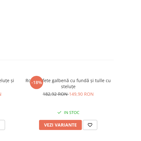
eluțe și
Rochiță fete galbenă cu fundă și tulle cu
Rochiță cu
-18%
-24%
steluțe
N
182,92 RON
149,90 RON
18
IN STOC
VEZI VARIANTE
V