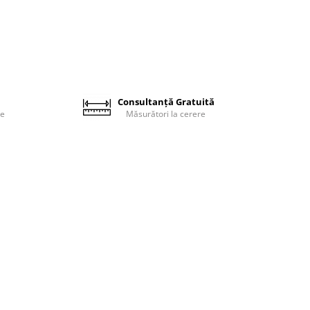
Consultanță Gratuită
le
Măsurători la cerere