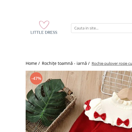
Home /
Rochițe toamnă - iarnă /
Rochie pulover rosie cu
-47%