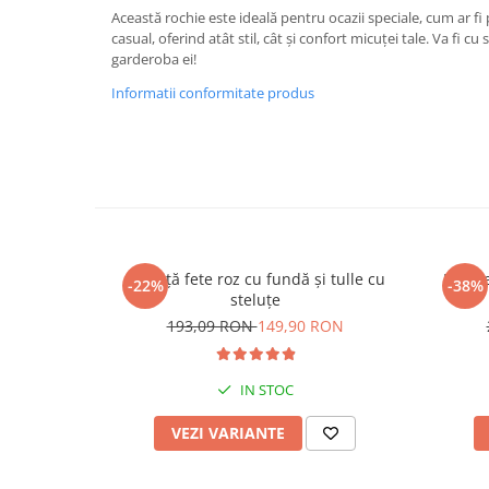
Această rochie este ideală pentru ocazii speciale, cum ar fi p
casual, oferind atât stil, cât și confort micuței tale. Va fi cu
garderoba ei!
Informatii conformitate produs
Rochiță fete roz cu fundă și tulle cu
Rochie
-22%
-38%
steluțe
193,09 RON
149,90 RON
IN STOC
VEZI VARIANTE