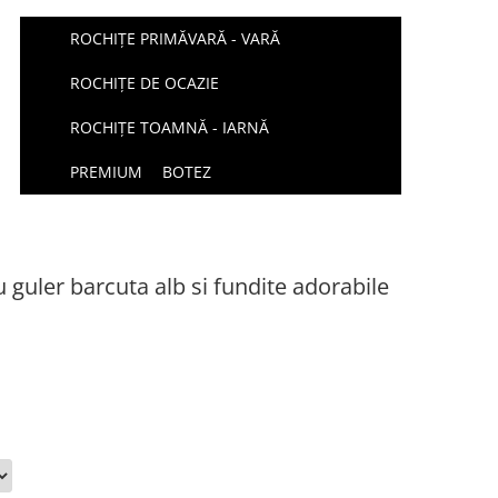
ROCHIȚE PRIMĂVARĂ - VARĂ
ROCHIȚE DE OCAZIE
ROCHIȚE TOAMNĂ - IARNĂ
PREMIUM
BOTEZ
 guler barcuta alb si fundite adorabile