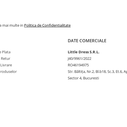
la mai multe in
Politica de Confidentialitate
DATE COMERCIALE
 Plata
Little Dress S.R.L.
e Retur
J40/9961/2022
 Livrare
RO46194975
Produselor
Str. Băltiţa, Nr.2, Bl.b18, Sc.3, Et.6, 
Sector 4, Bucuresti