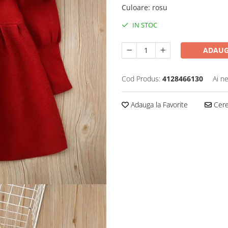
Culoare
:
rosu
IN STOC
ADAUG
Cod Produs:
4128466130
Ai n
Adauga la Favorite
Cere 