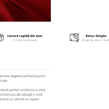
Livrare rapidă din stoc
Retur Simplu
2-3 zile lucrătoare
Drept de retur 14 zi
ile este alegerea perfectă pentru
 tale.
bină perfect confortul cu stilul.
erul barcuta alb adaugă o notă
ză look-ul, oferind un aspect