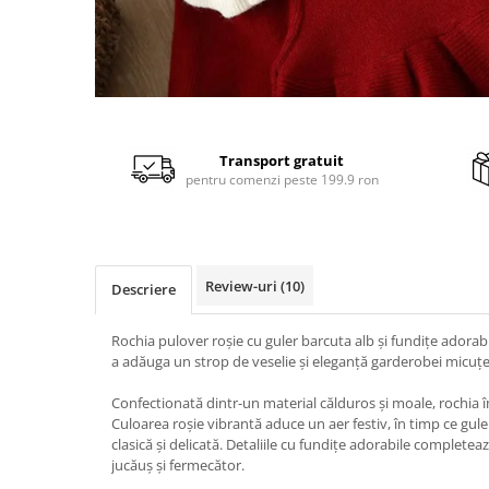
Distribuie
pe
Facebook
Transport gratuit
pentru comenzi peste 199.9 ron
Review-uri
(10)
Descriere
Rochia pulover roșie cu guler barcuta alb și fundițe adorab
a adăuga un strop de veselie și eleganță garderobei micuței
Confectionată dintr-un material călduros și moale, rochia îm
Culoarea roșie vibrantă aduce un aer festiv, în timp ce gul
clasică și delicată. Detaliile cu fundițe adorabile completea
jucăuș și fermecător.