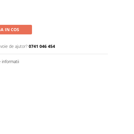
A IN COS
evoie de ajutor?
0741 046 454
informatii