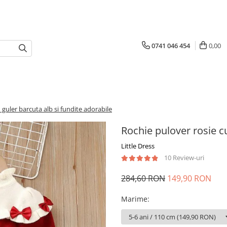
0741 046 454
0,00
 guler barcuta alb si fundite adorabile
Rochie pulover rosie cu
Little Dress
10 Review-uri
284,60 RON
149,90 RON
Marime
: