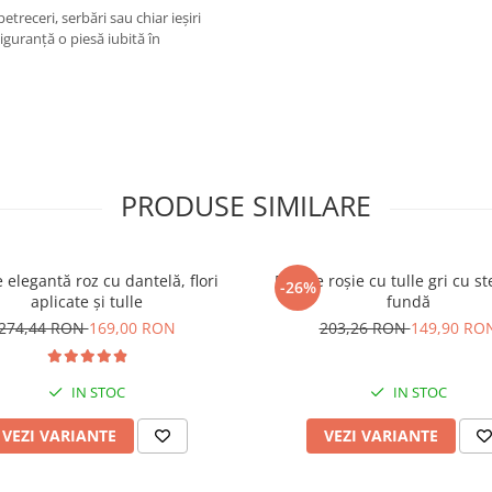
etreceri, serbări sau chiar ieșiri
 siguranță o piesă iubită în
PRODUSE SIMILARE
 elegantă roz cu dantelă, flori
Rochie roșie cu tulle gri cu st
-26%
aplicate și tulle
fundă
274,44 RON
169,00 RON
203,26 RON
149,90 RO
IN STOC
IN STOC
VEZI VARIANTE
VEZI VARIANTE