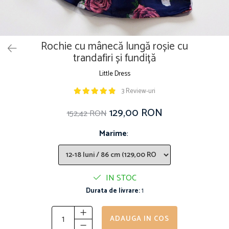
Rochie cu mânecă lungă roșie cu
trandafiri și fundiță
Little Dress
3 Review-uri
129,00 RON
152,42 RON
Marime
:
IN STOC
Durata de livrare:
1
ADAUGA IN COS