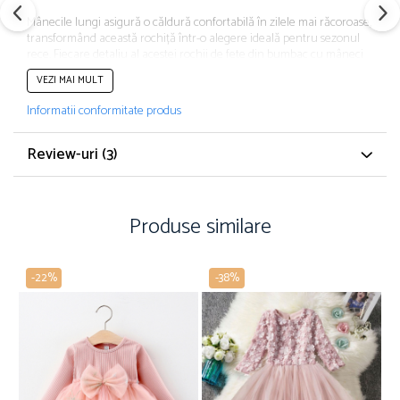
Mânecile lungi asigură o căldură confortabilă în zilele mai răcoroase,
transformând această rochiță într-o alegere ideală pentru sezonul
rece. Fiecare detaliu al acestei rochii de fete din bumbac cu mâneci
lungi roșii, trandafiri și fundiță contribuie la crearea unei ținute
VEZI MAI MULT
memorabile și pline de frumusețe.
Informatii conformitate produs
Review-uri
(3)
Produse similare
-22%
-38%