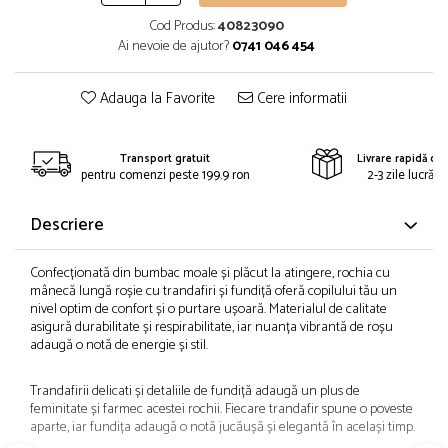
Cod Produs:
40823090
Ai nevoie de ajutor?
0741 046 454
Adauga la Favorite
Cere informatii
Transport gratuit
Livrare rapidă din
pentru comenzi peste 199.9 ron
2-3 zile lucrăto
Descriere
Confecționată din bumbac moale și plăcut la atingere, rochia cu
mânecă lungă roșie cu trandafiri și fundiță oferă copilului tău un
nivel optim de confort și o purtare ușoară. Materialul de calitate
asigură durabilitate și respirabilitate, iar nuanța vibrantă de roșu
adaugă o notă de energie și stil.
Trandafirii delicati și detaliile de fundiță adaugă un plus de
feminitate și farmec acestei rochii. Fiecare trandafir spune o poveste
aparte, iar fundița adaugă o notă jucăușă și elegantă în același timp.