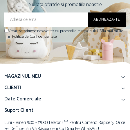
Nu rata ofertele si promotiile noastre
Vreau sa primesc newsletter cu promotiile magazinului. Afla mai multe
in
Politica de Confidentialitate
MAGAZINUL MEU
CLIENTI
Date Comerciale
Suport Clienti
Luni - Vineri 9:00 - 17:00 (telefon) *** Pentru Comenzi Rapide Și Orice
Fel De Întrebări Vă Răspundem Cu Drag Pe WhatsApp!