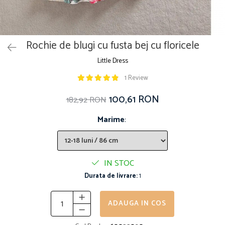
Rochie de blugi cu fusta bej cu floricele
Little Dress
1 Review
100,61 RON
182,92 RON
Marime
:
IN STOC
Durata de livrare:
1
ADAUGA IN COS