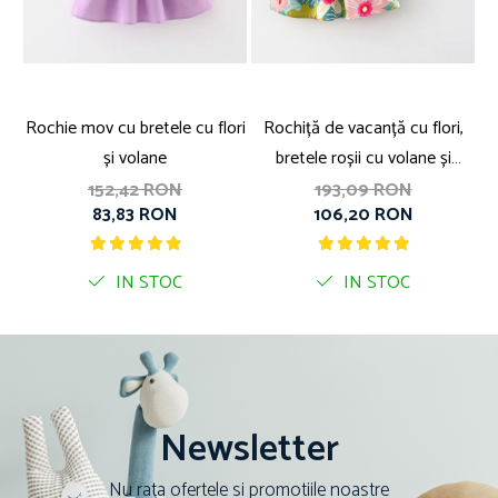
Rochie mov cu bretele cu flori
Rochiță de vacanță cu flori,
R
și volane
bretele roșii cu volane și
br
pălărie inclusă
152,42 RON
193,09 RON
83,83 RON
106,20 RON
IN STOC
IN STOC
Newsletter
Nu rata ofertele si promotiile noastre