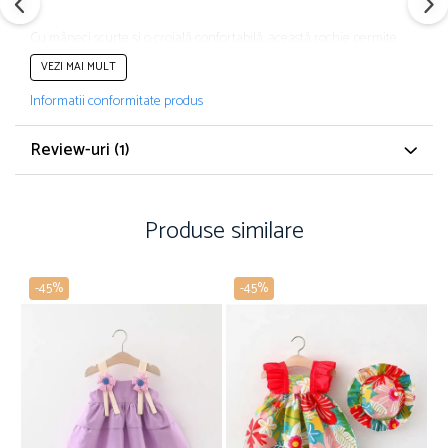
Cu mâneci scurte și o croială confortabilă, această rochie permite
copilului să se joace și să exploreze lumea într-un mod comod și
VEZI MAI MULT
liber.
Informatii conformitate produs
Review-uri
(1)
Produse similare
-45%
-45%