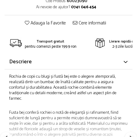
Cod Produs:
60023090
Ai nevoie de ajutor?
0741 046 454
Adauga la Favorite
Cere informatii
Transport gratuit
Livrare rapidă din
pentru comenzi peste 199.9 ron
2-3 zile lucrăto
Descriere
Rochia de copii cu blugi și fustă bej este o alegere atemporală,
realizată dintr-un bumbac de înaltă calitate pentru a asigura
confortul și durabilitatea. Această rochie combină elemente
tradiționale cu detalii moderne, creând astfel un aspect plin de
farmec.
Fusta bej conferă rochiei o notă de eleganță și rafinament, fiind
suficient de lungă pentru a permite micuței dumneavoastră să se
miște în voie, dar și pentru a arăta sofisticată. Materialul cu imprimeu
subtil de floricele adaugă un strop de veselie și romantism ținutei,
transformând-o într-o alegere potrivită pentru diverse ocazii.