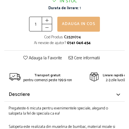
IN STOC
Durata de livrare:
1
ADAUGA IN COS
Cod Produs:
C2531074
Ai nevoie de ajutor?
0741 046 454
Adauga la Favorite
Cere informatii
Transport gratuit
Livrare rapidă din
pentru comenzi peste 199.9 ron
2-3 zile lucrăto
Descriere
Pregateste-ti micuta pentru evenimentele speciale, alegand o
salopeta la fel de speciala ca ea!
Salopeta este realizata din muselina de bumbac, material moale si