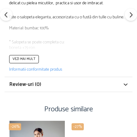
delicat cu pielea micutilor, practica si usor de imbracat.
Este o salopeta eleganta, accesorizata cu o fustă din tulle cu buline.
Material: bumbac 100%
* Salopeta se poate completa cu:
boneta +79 ron
bentiță +45 ron
botoșei +89 ron
VEZI MAI MULT
chiloței +65 ron ---- scrieți vă rugăm în comentarii tot ce doriți extra
Informatii conformitate produs
la rochiță
Review-uri
(0)
Produse similare
-26%
-27%