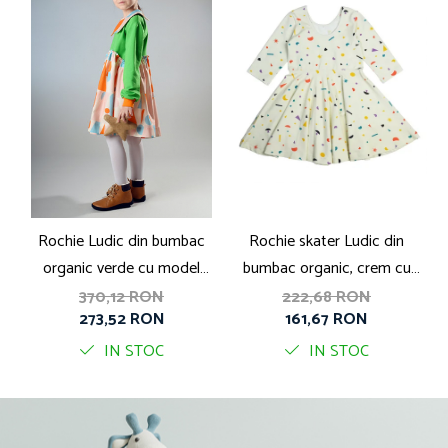
Rochie Ludic din bumbac
Rochie skater Ludic din
organic verde cu model
bumbac organic, crem cu
b
geometric si guler
print Little Big Bang
370,12 RON
222,68 RON
273,52 RON
161,67 RON
IN STOC
IN STOC