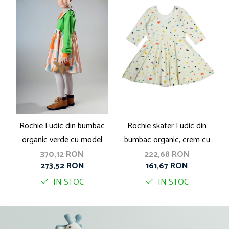
Rochie Ludic din bumbac
Rochie skater Ludic din
organic verde cu model
bumbac organic, crem cu
b
geometric si guler
print Little Big Bang
370,12 RON
222,68 RON
273,52 RON
161,67 RON
IN STOC
IN STOC