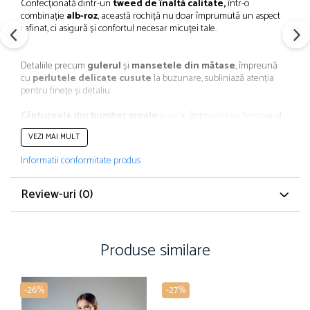
Confecționată dintr-un
tweed de înaltă calitate,
într-o
combinație
alb-roz
, această rochiță nu doar împrumută un aspect
rafinat, ci asigură și confortul necesar micuței tale.
Detaliile precum
gulerul
și
mansetele din mătase
, împreună
cu
perlutele delicate cusute
la buzunare, subliniază atenția
pentru finețe și detaliu.
Căptușeala din bumbac moale
și ușor, împreună cu fermoarul
de la spate, adaugă un nivel suplimentar de comoditate și
VEZI MAI MULT
funcționalitate.
Informatii conformitate produs
Croiala rochiței
este
comodă,
permițând fetițelor să se miște cu
ușurință.Buzunarele funcționale sunt practice și oferă posibilitatea
Review-uri
(0)
micuțelor să-și țină lucrurile preferate la îndemână.
Indiferent dacă este vorba de
serbarea fetiței,
începerea
Produse similare
noului an școlar
sau
participarea la evenimente
importante
din viața micuței,
Rochița Amy
va fi întotdeauna o
alegere minunată.
-26%
-27%