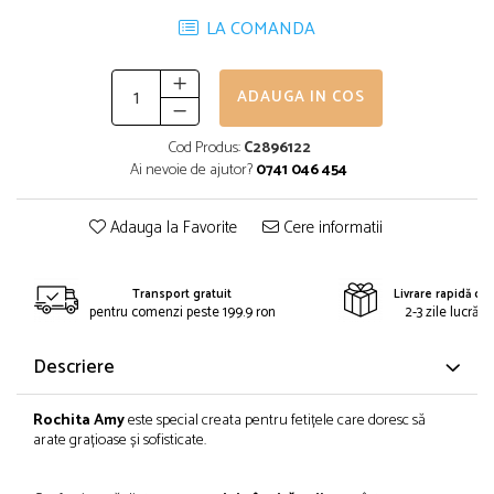
LA COMANDA
ADAUGA IN COS
Cod Produs:
C2896122
Ai nevoie de ajutor?
0741 046 454
Adauga la Favorite
Cere informatii
Transport gratuit
Livrare rapidă din
pentru comenzi peste 199.9 ron
2-3 zile lucrăto
Descriere
Rochita Amy
este special creata pentru fetițele care doresc să
arate grațioase și sofisticate.