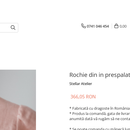
0741 046 454
0,00
Rochie din in prespalat
Stellar Atelier
366,05 RON
* Fabricată cu dragoste în România
* Produs la comandă, gata de livrare
anumită dată vă rugăm să ne conta
* Se poate comanda cu mânecă lun