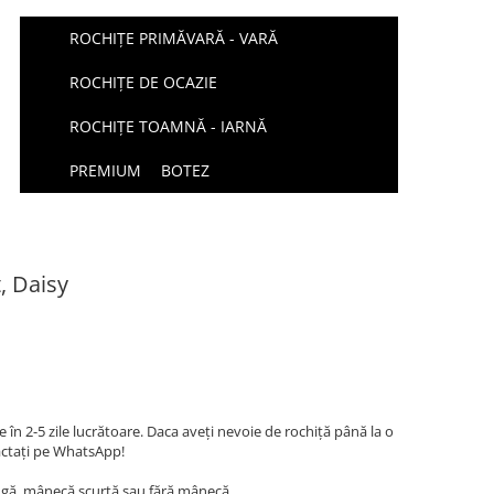
ROCHIȚE PRIMĂVARĂ - VARĂ
ROCHIȚE DE OCAZIE
ROCHIȚE TOAMNĂ - IARNĂ
PREMIUM
BOTEZ
, Daisy
 în 2-5 zile lucrătoare. Daca aveți nevoie de rochiță până la o
ctați pe WhatsApp!
gă, mânecă scurtă sau fără mânecă