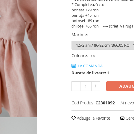
* Completează cu:
boneta +79 ron
bentiță +45 ron
botoșei +89 ron
chiloței +65 ron ---- scrieți vă rugă
Marime
:
Culoare
:
roz
LA COMANDA
Durata de livrare:
1
ADAUG
Cod Produs:
C2301092
Ai nevo
Adauga la Favorite
Cere 