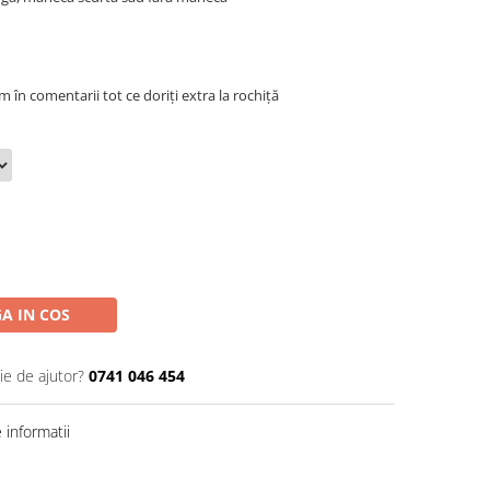
m în comentarii tot ce doriți extra la rochiță
A IN COS
ie de ajutor?
0741 046 454
informatii