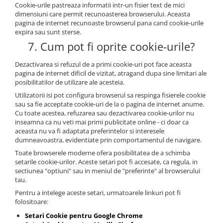
Cookie-urile pastreaza informatii intr-un fisier text de mici
dimensiuni care permit recunoasterea browserului. Aceasta
pagina de internet recunoaste browserul pana cand cookie-urile
expira sau sunt sterse.
7. Cum pot fi oprite cookie-urile?
Dezactivarea si refuzul de a primi cookie-uri pot face aceasta
pagina de internet dificil de vizitat, atragand dupa sine limitari ale
posibilitatilor de utilizare ale acesteia.
Utilizatorii isi pot configura browserul sa respinga fisierele cookie
sau sa fie acceptate cookie-uri de la o pagina de internet anume.
Cu toate acestea, refuzarea sau dezactivarea cookie-urilor nu
inseamna ca nu veti mai primi publicitate online - ci doar ca
aceasta nu va fi adaptata preferintelor si interesele
dumneavoastra, evidentiate prin comportamentul de navigare.
Toate browserele moderne ofera posibilitatea de a schimba
setarile cookie-urilor. Aceste setari pot fi accesate, ca regula, in
sectiunea "optiuni" sau in meniul de "preferinte" al browserului
tau.
Pentru a intelege aceste setari, urmatoarele linkuri pot fi
folositoare:
Setari Cookie pentru Google Chrome