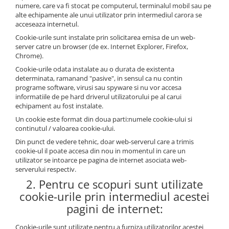
numere, care va fi stocat pe computerul, terminalul mobil sau pe
alte echipamente ale unui utilizator prin intermediul carora se
acceseaza internetul.
Cookie-urile sunt instalate prin solicitarea emisa de un web-
server catre un browser (de ex. Internet Explorer, Firefox,
Chrome).
Cookie-urile odata instalate au o durata de existenta
determinata, ramanand "pasive", in sensul ca nu contin
programe software, virusi sau spyware si nu vor accesa
informatiile de pe hard driverul utilizatorului pe al carui
echipament au fost instalate.
Un cookie este format din doua parti:numele cookie-ului si
continutul / valoarea cookie-ului.
Din punct de vedere tehnic, doar web-serverul care a trimis
cookie-ul il poate accesa din nou in momentul in care un
utilizator se intoarce pe pagina de internet asociata web-
serverului respectiv.
2. Pentru ce scopuri sunt utilizate
cookie-urile prin intermediul acestei
pagini de internet:
Cookie-urile sunt utilizate pentru a furniza utilizatorilor acestei