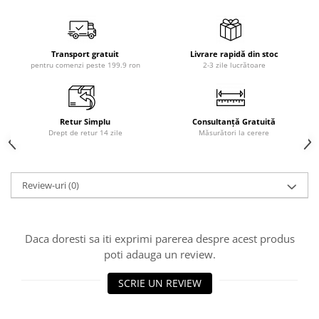
Transport gratuit
Livrare rapidă din stoc
pentru comenzi peste 199.9 ron
2-3 zile lucrătoare
Retur Simplu
Consultanță Gratuită
Drept de retur 14 zile
Măsurători la cerere
Review-uri
(0)
Daca doresti sa iti exprimi parerea despre acest produs
poti adauga un review.
SCRIE UN REVIEW