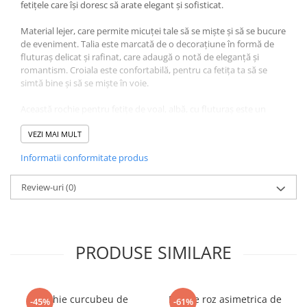
fetițele care își doresc să arate elegant și sofisticat.
Material lejer, care permite micuței tale să se miște și să se bucure
de eveniment. Talia este marcată de o decorațiune în formă de
fluturaș delicat și rafinat, care adaugă o notă de eleganță și
romantism. Croiala este confortabilă, pentru ca fetița ta să se
simtă bine și să se miște în voie.
Această rochie pentru fetițe de voal, albă, cu fluturaș este un
model elegant și potrivit pentru fetițele care își doresc să arate
frumos și sofisticat în același timp. Poate fi asortată cu pantofi
VEZI MAI MULT
eleganți sau sandale, iar o agrafă de păr sau o coroniță pot
Informatii conformitate produs
completa ținuta.
Review-uri
(0)
PRODUSE SIMILARE
Rochie curcubeu de
Rochie roz asimetrica de
-45%
-61%