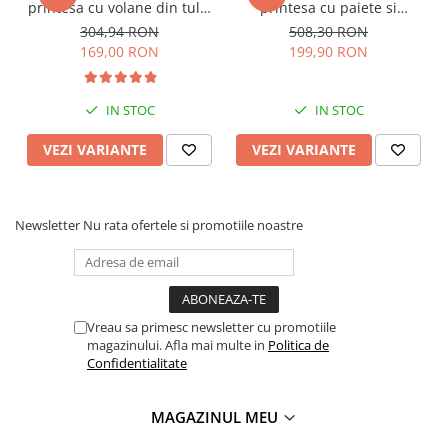
printesa cu volane din tulle
printesa cu paiete si
si sectiuni transparente
maneca scurta
304,94 RON
508,30 RON
169,00 RON
199,90 RON
IN STOC
IN STOC
VEZI VARIANTE
VEZI VARIANTE
Newsletter
Nu rata ofertele si promotiile noastre
Vreau sa primesc newsletter cu promotiile
magazinului. Afla mai multe in
Politica de
Confidentialitate
MAGAZINUL MEU