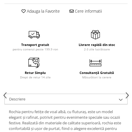
Adauga la Favorite
Cere informatii
Transport gratuit
Livrare rapidă din stoc
pentru comenzi peste 199.9 ron
2-3 zile lucrătoare
Retur Simplu
Consultanță Gratuită
Drept de retur 14 zile
Măsurători la cerere
Descriere
Rochia pentru fetițe de voal albă, cu fluturaș, este un model
elegant și rafinat, potrivit pentru evenimente speciale sau ocazii
festive. Realizată din materiale de calitate superioară, rochia este
confortabilă și ușor de purtat, fiind o alegere excelentă pentru