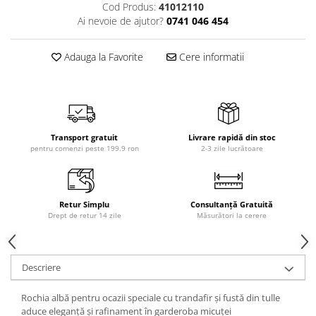
Cod Produs:
41012110
Ai nevoie de ajutor?
0741 046 454
Adauga la Favorite
Cere informatii
Transport gratuit
Livrare rapidă din stoc
pentru comenzi peste 199.9 ron
2-3 zile lucrătoare
Retur Simplu
Consultanță Gratuită
Drept de retur 14 zile
Măsurători la cerere
Descriere
Rochia albă pentru ocazii speciale cu trandafir și fustă din tulle
aduce eleganță și rafinament în garderoba micuței