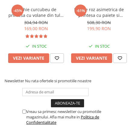
Rochie curcubeu de
Rochie roz asimetrica de
-45%
-61%
printesa cu volane din tulle
printesa cu paiete si
si sectiuni transparente
maneca scurta
304,94 RON
508,30 RON
169,00 RON
199,90 RON
IN STOC
IN STOC
VEZI VARIANTE
VEZI VARIANTE
Newsletter
Nu rata ofertele si promotiile noastre
Vreau sa primesc newsletter cu promotiile
magazinului. Afla mai multe in
Politica de
Confidentialitate