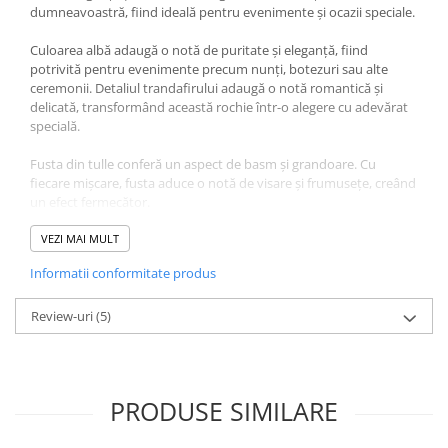
dumneavoastră, fiind ideală pentru evenimente și ocazii speciale.
Culoarea albă adaugă o notă de puritate și eleganță, fiind
potrivită pentru evenimente precum nunți, botezuri sau alte
ceremonii. Detaliul trandafirului adaugă o notă romantică și
delicată, transformând această rochie într-o alegere cu adevărat
specială.
Fusta din tulle conferă un aspect de basm și grandoare. Cu
fiecare mișcare, fusta aduce o notă de visare și frumusețe, creând
un efect fermecător.
Această rochie albă pentru ocazii speciale cu trandafir și fustă din
VEZI MAI MULT
tulle este alegerea perfectă pentru a face ca micuța
Informatii conformitate produs
dumneavoastră să strălucească în momentele importante.
Indiferent de eveniment, micuța dumneavoastră va emană
eleganță și stil în această ținută plină de grație și farmec.
Review-uri
(5)
PRODUSE SIMILARE