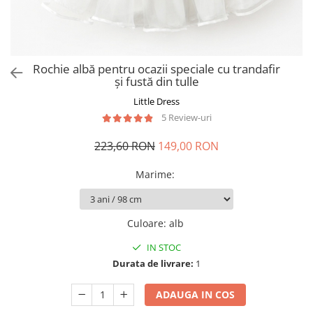
Rochie albă pentru ocazii speciale cu trandafir
și fustă din tulle
Little Dress
5 Review-uri
223,60 RON
149,00 RON
Marime
:
Culoare
:
alb
IN STOC
Durata de livrare:
1
ADAUGA IN COS