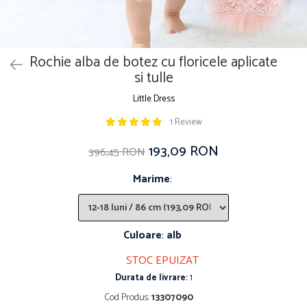
Rochie alba de botez cu floricele aplicate
si tulle
Little Dress
1 Review
193,09 RON
396,45 RON
Marime
:
Culoare
:
alb
STOC EPUIZAT
Durata de livrare:
1
Cod Produs:
13307090