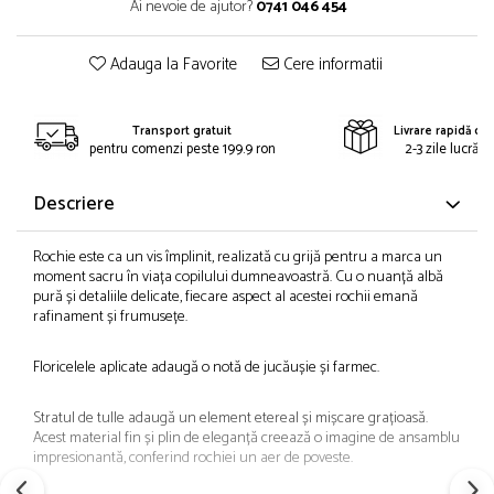
Ai nevoie de ajutor?
0741 046 454
Adauga la Favorite
Cere informatii
Transport gratuit
Livrare rapidă din
pentru comenzi peste 199.9 ron
2-3 zile lucrăto
Descriere
Rochie este ca un vis împlinit, realizată cu grijă pentru a marca un
moment sacru în viața copilului dumneavoastră. Cu o nuanță albă
pură și detaliile delicate, fiecare aspect al acestei rochii emană
rafinament și frumusețe.
Floricelele aplicate adaugă o notă de jucăușie și farmec.
Stratul de tulle adaugă un element etereal și mișcare grațioasă.
Acest material fin și plin de eleganță creează o imagine de ansamblu
impresionantă, conferind rochiei un aer de poveste.