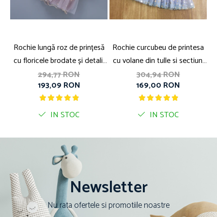
Rochie lungă roz de prințesă
Rochie curcubeu de printesa
cu floricele brodate și detalii
cu volane din tulle si sectiuni
p
transparente
transparente
294,77 RON
304,94 RON
193,09 RON
169,00 RON
IN STOC
IN STOC
Newsletter
Nu rata ofertele si promotiile noastre