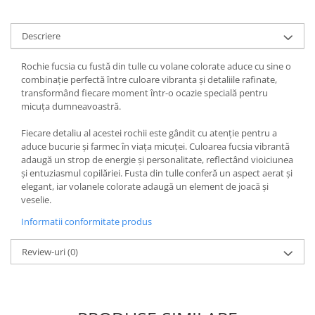
Descriere
Rochie fucsia cu fustă din tulle cu volane colorate aduce cu sine o
combinație perfectă între culoare vibranta și detaliile rafinate,
transformând fiecare moment într-o ocazie specială pentru
micuța dumneavoastră.
Fiecare detaliu al acestei rochii este gândit cu atenție pentru a
aduce bucurie și farmec în viața micuței. Culoarea fucsia vibrantă
adaugă un strop de energie și personalitate, reflectând vioiciunea
și entuziasmul copilăriei. Fusta din tulle conferă un aspect aerat și
elegant, iar volanele colorate adaugă un element de joacă și
veselie.
Informatii conformitate produs
Review-uri
(0)