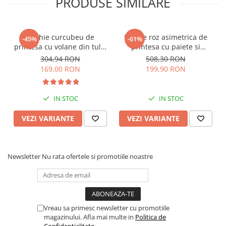
PRODUSE SIMILARE
Rochie curcubeu de
Rochie roz asimetrica de
-45%
-61%
printesa cu volane din tulle
printesa cu paiete si
si sectiuni transparente
maneca scurta
304,94 RON
508,30 RON
169,00 RON
199,90 RON
IN STOC
IN STOC
VEZI VARIANTE
VEZI VARIANTE
Newsletter
Nu rata ofertele si promotiile noastre
Vreau sa primesc newsletter cu promotiile
magazinului. Afla mai multe in
Politica de