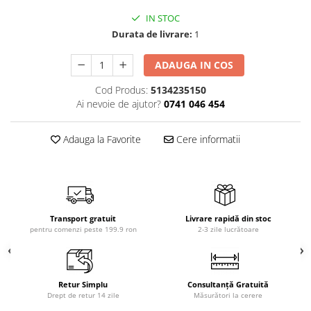
IN STOC
Durata de livrare:
1
ADAUGA IN COS
Cod Produs:
5134235150
Ai nevoie de ajutor?
0741 046 454
Adauga la Favorite
Cere informatii
Transport gratuit
Livrare rapidă din stoc
pentru comenzi peste 199.9 ron
2-3 zile lucrătoare
Retur Simplu
Consultanță Gratuită
Drept de retur 14 zile
Măsurători la cerere