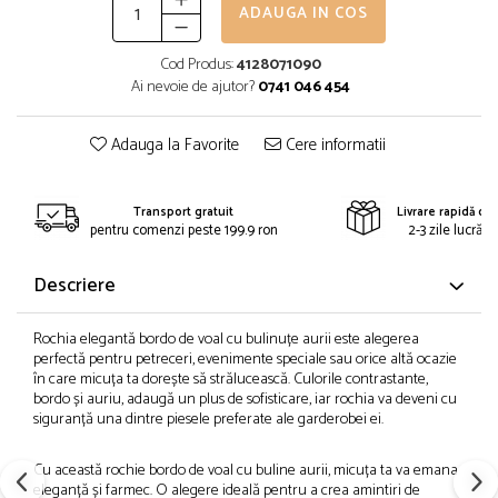
ADAUGA IN COS
Cod Produs:
4128071090
Ai nevoie de ajutor?
0741 046 454
Adauga la Favorite
Cere informatii
Transport gratuit
Livrare rapidă din
pentru comenzi peste 199.9 ron
2-3 zile lucrăto
Descriere
Rochia elegantă bordo de voal cu bulinuțe aurii este alegerea
perfectă pentru petreceri, evenimente speciale sau orice altă ocazie
în care micuța ta dorește să strălucească. Culorile contrastante,
bordo și auriu, adaugă un plus de sofisticare, iar rochia va deveni cu
siguranță una dintre piesele preferate ale garderobei ei.
Cu această rochie bordo de voal cu buline aurii, micuța ta va emana
eleganță și farmec. O alegere ideală pentru a crea amintiri de