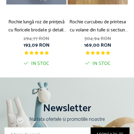
Rochie lungă roz de prințesă
Rochie curcubeu de printesa
cu floricele brodate și detalii
cu volane din tulle si sectiuni
p
transparente
transparente
294,77 RON
304,94 RON
193,09 RON
169,00 RON
IN STOC
IN STOC
Newsletter
Nu rata ofertele si promotiile noastre