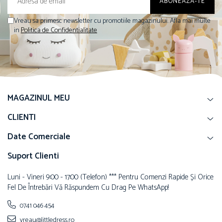
Vreau sa primesc newsletter cu promotiile magazinului. Afla mai multe
in
Politica de Confidentialitate
MAGAZINUL MEU
CLIENTI
Date Comerciale
Suport Clienti
Luni - Vineri 9:00 - 17:00 (telefon) *** Pentru Comenzi Rapide Și Orice
Fel De Întrebări Vă Răspundem Cu Drag Pe WhatsApp!
0741 046 454
vreau@littledress.ro