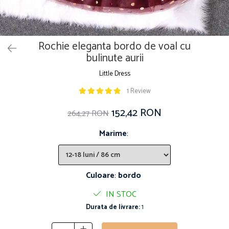
Rochie eleganta bordo de voal cu
bulinute aurii
Little Dress
1 Review
152,42 RON
264,27 RON
Marime
:
Culoare
:
bordo
IN STOC
Durata de livrare:
1