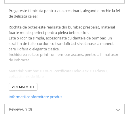
Pregateste-ti micuta pentru ziua crestinarii, alegand o rochie la fel
de delicata ca ea!
Rochita de botez este realizata din bumbac prespalat, material
foarte moale, perfect pentru pielea bebelusilor.
Este o rochita simpla, accesorizata cu dantela de bumbac, un
straf fin de tulle, cordon cu trandafiriasi si volanase la maneci,
care ii ofera o eleganta clasica.
Inchiderea se face printr-un fermoar ascuns, pentru a fi mai usor
de imbracat.
Material: bumbac 100% cu certificare Oeko-Tex 100 clasa I,
aplicatii: mix de fibre
Produsele cu broderii sau aplicatii se vor spala manual.
VEZI MAI MULT
Informatii conformitate produs
* Se poate comanda cu mânecă lungă, mânecă scurtă sau fără
mânecă
Review-uri
(0)
* Rochita se poate completa cu:
boneta +79 ron
bentiță +45 ron