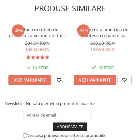
botoșei +89 ron
PRODUSE SIMILARE
chiloței +65 ron ---- scrieți vă rugăm în comentarii tot ce doriți
extra la rochiță
Rochie curcubeu de
Rochie roz asimetrica de
-45%
-61%
printesa cu volane din tulle
printesa cu paiete si
si sectiuni transparente
maneca scurta
304,94 RON
508,30 RON
169,00 RON
199,90 RON
IN STOC
IN STOC
VEZI VARIANTE
VEZI VARIANTE
Newsletter
Nu rata ofertele si promotiile noastre
Vreau sa primesc newsletter cu promotiile