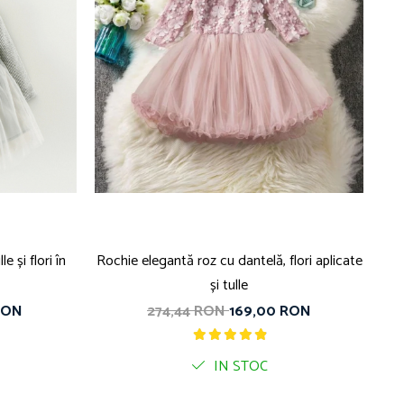
 și flori în
Rochie elegantă roz cu dantelă, flori aplicate
și tulle
RON
274,44 RON
169,00 RON
IN STOC