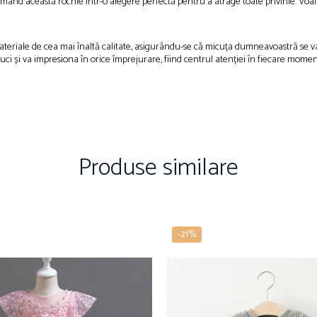
mând această rochie într-o alegere perfectă pentru a atrage toate privirile. Voalu
materiale de cea mai înaltă calitate, asigurându-se că micuța dumneavoastră se 
ci și va impresiona în orice împrejurare, fiind centrul atenției în fiecare momen
Produse similare
-21%