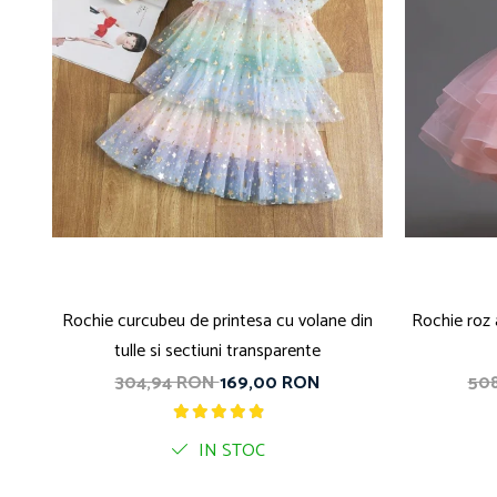
Rochie curcubeu de printesa cu volane din
Rochie roz 
tulle si sectiuni transparente
304,94 RON
169,00 RON
50
IN STOC