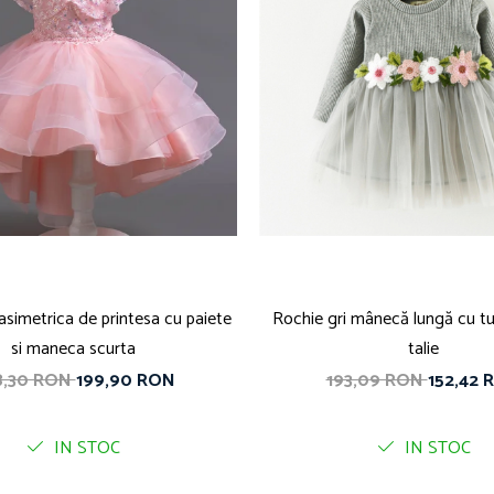
asimetrica de printesa cu paiete
Rochie gri mânecă lungă cu tulle
si maneca scurta
talie
8,30 RON
199,90 RON
193,09 RON
152,42 
IN STOC
IN STOC