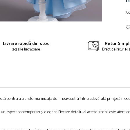
Du
Co
ibuie
book
Livrare rapidă din stoc
Retur Simpl
2-3 zile lucrătoare
Drept de retur 14 
rfectă pentru a transforma micuța dumneavoastră într-o adevărată prințesă moder
d un aspect contemporan și elegant. Fiecare detaliu al acestei rochii este aten