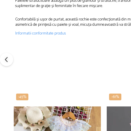
Paietele strălucitoare adaugă un plus de glamour și strălucire, transfor
suplimentar de grație și feminitate în fiecare mișcare.
Confortabilă și ușor de purtat, această rochie este confecționată din 
asimetrică de prințesă cu paiete și voal, micuța dumneavoastră va strălu
Informatii conformitate produs
-45%
-61%