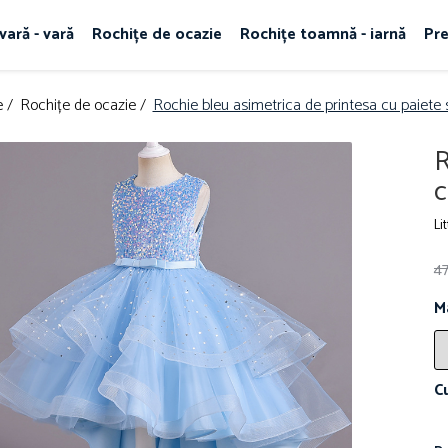
vară - vară
Rochițe de ocazie
Rochițe toamnă - iarnă
Pr
 /
Rochițe de ocazie /
Rochie bleu asimetrica de printesa cu paiete s
R
c
Li
4
M
C