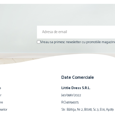
Vreau sa primesc newsletter cu promotiile magazinu
Date Comerciale
a
Little Dress S.R.L.
ur
J40/9961/2022
are
RO46194975
selor
Str. Băltiţa, Nr.2, Bl.b18, Sc.3, Et.6, Ap.89