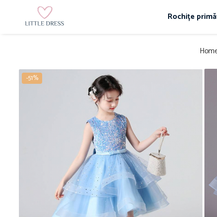
Rochițe primă
Home
-51%