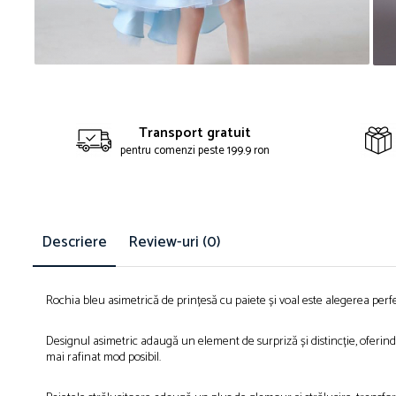
Distr
pe
Face
Transport gratuit
pentru comenzi peste 199.9 ron
Descriere
Review-uri
(0)
Rochia bleu asimetrică de prințesă cu paiete și voal este alegerea pe
Designul asimetric adaugă un element de surpriză și distincție, oferin
mai rafinat mod posibil.