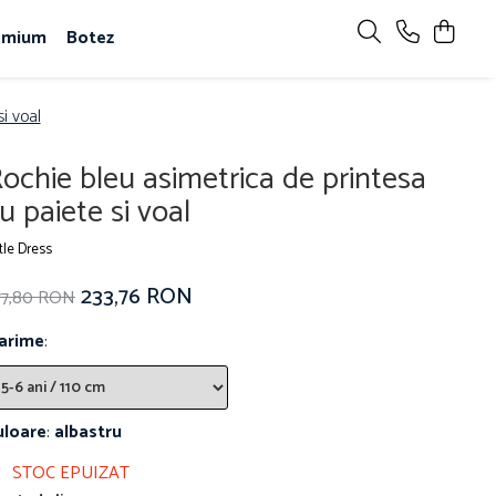
emium
Botez
i voal
ochie bleu asimetrica de printesa
u paiete si voal
ttle Dress
233,76 RON
77,80 RON
arime
:
uloare
:
albastru
STOC EPUIZAT