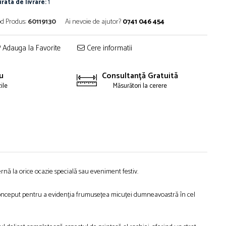
rata de livrare:
1
d Produs:
60119130
Ai nevoie de ajutor?
0741 046 454
Adauga la Favorite
Cere informatii
u
Consultanță Gratuită
zile
Măsurători la cerere
nă la orice ocazie specială sau eveniment festiv.
t conceput pentru a evidenția frumusețea micuței dumneavoastră în cel