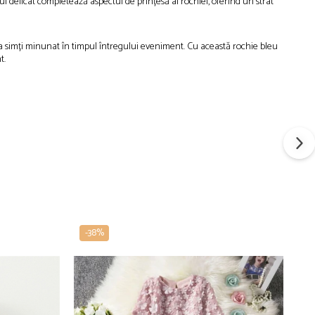
l delicat completează aspectul de prințesă al rochiei, oferind un strat
va simți minunat în timpul întregului eveniment. Cu această rochie bleu
t.
-38%
-