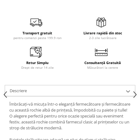
Transport gratuit
Livrare rapidă din stoc
pentru comenzi peste 199.9 ron
2-3 zile lucrătoare
Retur Simplu
Consultanță Gratuită
Drept de retur 14 zile
Măsurători la cerere
Descriere
Îmbrăcați-vă micuța într-o eleganță fermecătoare și fermecătoare
cu această rochie albă de prințesă, împodobită cu paiete și tulle!
O alegere perfectă pentru orice ocazie specială sau eveniment
festiv, această rochie combină farmecul clasic al prințeselor cu un
strop de strălucire modernă.
Paietele strălucitoare adaugă un plus de glam și strălucire,