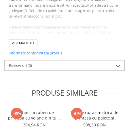
transformând fiecare mișcare într-un spectacol plin de strălucire
și eleganță. Detaliile cu paiete sunt atent aplicate pentru a oferi
un efect strălucitor și sofisticat.
Tulle-ul delicat completează aspectul de prințesă al rochiei,
oferind un strat suplimentar de grație și feminitate. Cu fiecare
pas, tulle-ul adaugă o notă de mișcare și volum, transformând
micuța dumneavoastră într-o apariție uimitoare.
VEZI MAI MULT
Informatii conformitate produs
Fabricată din materiale de înaltă calitate, această rochie este
concepută pentru a oferi confort și libertate de mișcare pe tot
parcursul evenimentului. Croiala elegantă și finisajele impecabile
Review-uri
(0)
completează aspectul rafinat și sofisticat al acestei rochii de
prințesă.
PRODUSE SIMILARE
Rochie curcubeu de
Rochie roz asimetrica de
-45%
-61%
printesa cu volane din tulle
printesa cu paiete si
si sectiuni transparente
maneca scurta
304,94 RON
508,30 RON