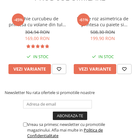
Rochie curcubeu de
Rochie roz asimetrica de
-45%
-61%
printesa cu volane din tulle
printesa cu paiete si
si sectiuni transparente
maneca scurta
304,94 RON
508,30 RON
169,00 RON
199,90 RON
IN STOC
IN STOC
VEZI VARIANTE
VEZI VARIANTE
Newsletter
Nu rata ofertele si promotiile noastre
Vreau sa primesc newsletter cu promotiile
magazinului. Afla mai multe in
Politica de
Confidentialitate