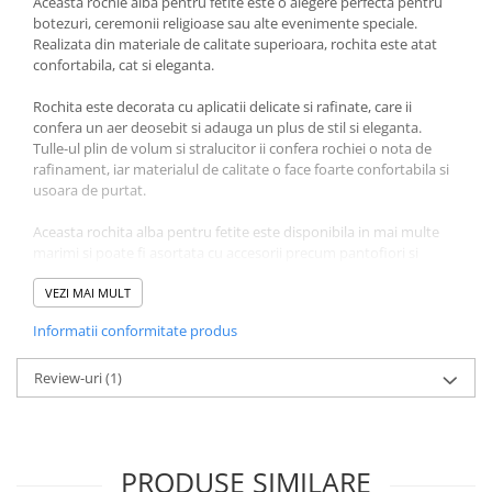
Aceasta rochie alba pentru fetite este o alegere perfecta pentru
botezuri, ceremonii religioase sau alte evenimente speciale.
Realizata din materiale de calitate superioara, rochita este atat
confortabila, cat si eleganta.
Rochita este decorata cu aplicatii delicate si rafinate, care ii
confera un aer deosebit si adauga un plus de stil si eleganta.
Tulle-ul plin de volum si stralucitor ii confera rochiei o nota de
rafinament, iar materialul de calitate o face foarte confortabila si
usoara de purtat.
Aceasta rochita alba pentru fetite este disponibila in mai multe
marimi si poate fi asortata cu accesorii precum pantofiori si
bentite in aceeasi culoare sau in alte culori pastelate, pentru a
completa tinuta. Este o alegere ideala pentru a adauga un plus de
VEZI MAI MULT
farmec si stil oricarei tinute de ocazie si pentru a le face pe cele
Informatii conformitate produs
mici sa se simta speciale in momente importante.
Review-uri
(1)
PRODUSE SIMILARE