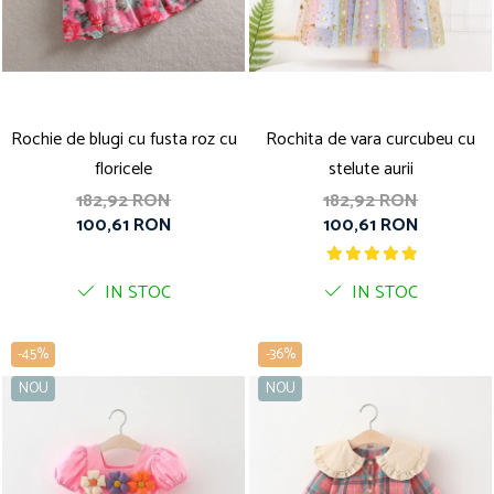
Rochie de blugi cu fusta roz cu
Rochita de vara curcubeu cu
floricele
stelute aurii
182,92 RON
182,92 RON
100,61 RON
100,61 RON
IN STOC
IN STOC
-45%
-36%
NOU
NOU