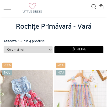
Rochițe Primăvară - Vară
Afiseaza:
1-
4
din
4
produse
FILTRE
-45%
-45%
NOU
NOU