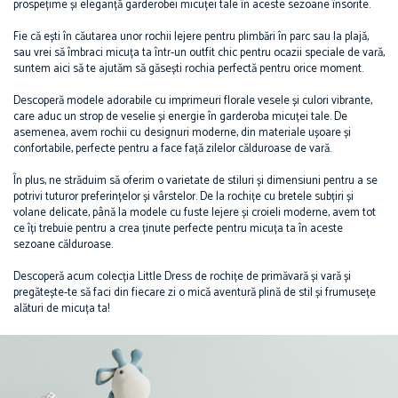
prospețime și eleganță garderobei micuței tale în aceste sezoane însorite.
Fie că ești în căutarea unor rochii lejere pentru plimbări în parc sau la plajă,
sau vrei să îmbraci micuța ta într-un outfit chic pentru ocazii speciale de vară,
suntem aici să te ajutăm să găsești rochia perfectă pentru orice moment.
Descoperă modele adorabile cu imprimeuri florale vesele și culori vibrante,
care aduc un strop de veselie și energie în garderoba micuței tale. De
asemenea, avem rochii cu designuri moderne, din materiale ușoare și
confortabile, perfecte pentru a face față zilelor călduroase de vară.
În plus, ne străduim să oferim o varietate de stiluri și dimensiuni pentru a se
potrivi tuturor preferințelor și vârstelor. De la rochițe cu bretele subțiri și
volane delicate, până la modele cu fuste lejere și croieli moderne, avem tot
ce îți trebuie pentru a crea ținute perfecte pentru micuța ta în aceste
sezoane călduroase.
Descoperă acum colecția Little Dress de rochițe de primăvară și vară și
pregătește-te să faci din fiecare zi o mică aventură plină de stil și frumusețe
alături de micuța ta!