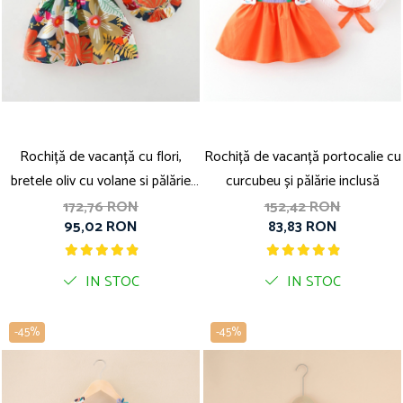
Rochiță de vacanță cu flori,
Rochiță de vacanță portocalie cu
bretele oliv cu volane si pălărie
curcubeu și pălărie inclusă
inclusă
172,76 RON
152,42 RON
95,02 RON
83,83 RON
IN STOC
IN STOC
-45%
-45%