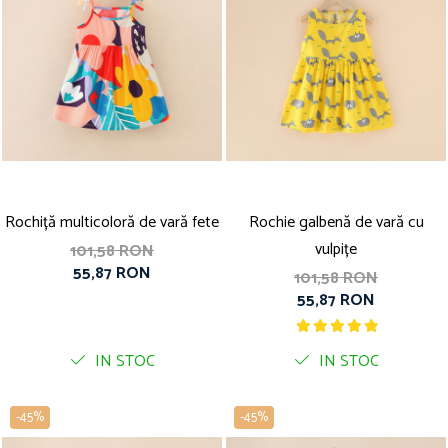
Rochiță multicoloră de vară fete
Rochie galbenă de vară cu
vulpițe
101,58 RON
55,87 RON
101,58 RON
55,87 RON
IN STOC
IN STOC
-45%
-45%