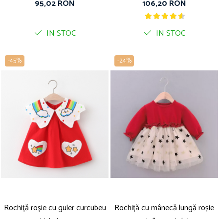
95,02 RON
106,20 RON
IN STOC
IN STOC
-45%
-24%
Rochiță roșie cu guler curcubeu
Rochiță cu mânecă lungă roșie