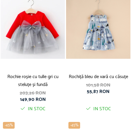
Rochie roșie cu tulle gri cu
Rochiță bleu de vară cu căsuțe
steluțe și fundă
101,58 RON
55,87 RON
203,26 RON
149,90 RON
IN STOC
IN STOC
-45%
-45%