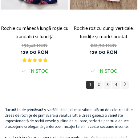
Rochie cu mânecă lungă roșie cu
Rochie roz cu dungi verticale,
trandafiri și fundiță
fundițe și model brodat
152,42 RON
182,92 RON
129,00 RON
129,00 RON
IN STOC
IN STOC
1
2
3
4
Bucură-te de primăvară și vară în stilul cel mai rafinat alături de colecția Little
Dress de rochițe de primăvară și vară! La Little Dress găsești o varietate
impresionantă de rochii vesele și pline de culoare, perfecte pentru a aduce
prospețime și eleganță garderobei micuței tale în aceste sezoane însorite.
Fie că ești în căutarea unor rochii lejere pentru plimbări în parc sau la plajă,