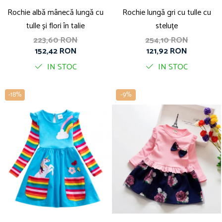
Rochie albă mânecă lungă cu
Rochie lungă gri cu tulle cu
tulle și flori în talie
steluțe
223,60 RON
254,10 RON
152,42 RON
121,92 RON
IN STOC
IN STOC
-18%
-9%