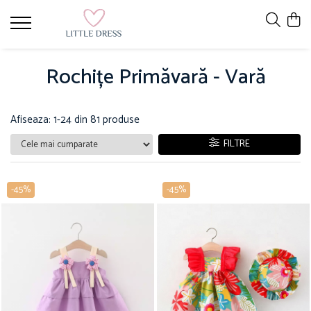
Rochițe Primăvară - Vară
Afiseaza:
1-
24
din
81
produse
FILTRE
-45%
-45%