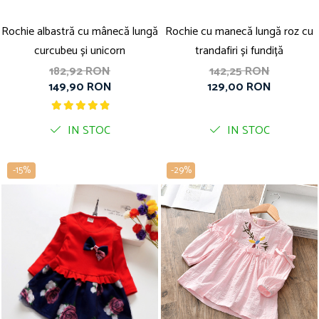
Rochie albastră cu mânecă lungă
Rochie cu manecă lungă roz cu
curcubeu și unicorn
trandafiri și fundiță
182,92 RON
142,25 RON
149,90 RON
129,00 RON
IN STOC
IN STOC
-15%
-29%