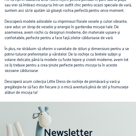
sau vrei să îmbraci micuța ta într-un outfit chic pentru ocazii speciale de vară,
suntem aici să te ajutăm să găsești rochia perfectă pentru orice moment.
Descoperă modele adorabile cu imprimeuri florale vesele și culori vibrante,
care aduc un strop de veselie și energie în garderoba micuței tale. De
asemenea, avem rochii cu designuri moderne, din materiale ușoare și
confortabile, perfecte pentru a face față zilelor călduroase de vară.
În plus, ne străduim să oferim o varietate de stiluri și dimensiuni pentru a se
potrivi tuturor preferințelor și vârstelor. De la rochițe cu bretele subțiri și
volane delicate, până la modele cu fuste lejere și croieli moderne, avem tot
ce îți trebuie pentru a crea ținute perfecte pentru micuța ta în aceste
sezoane călduroase.
Descoperă acum colecția Little Dress de rochițe de primăvară și vară și
pregătește-te să faci din fiecare zi o mică aventură plină de stil și frumusețe
alături de micuța ta!
Newsletter