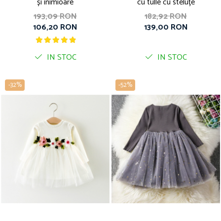
și inimioare
cu tulle cu steluțe
193,09 RON
182,92 RON
106,20 RON
139,00 RON
IN STOC
IN STOC
-32%
-52%