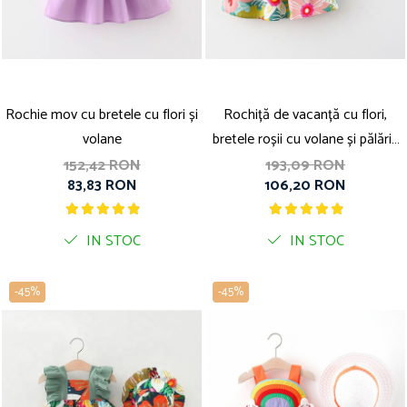
Rochie mov cu bretele cu flori și
Rochiță de vacanță cu flori,
volane
bretele roșii cu volane și pălărie
inclusă
152,42 RON
193,09 RON
83,83 RON
106,20 RON
IN STOC
IN STOC
-45%
-45%