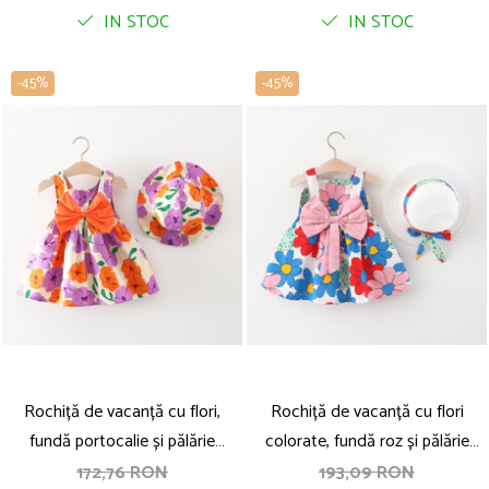
IN STOC
IN STOC
-45%
-45%
Rochiță de vacanță cu flori,
Rochiță de vacanță cu flori
fundă portocalie și pălărie
colorate, fundă roz și pălărie
asortată inclusă
inclusă
172,76 RON
193,09 RON