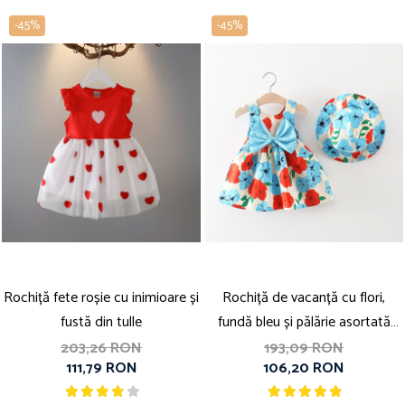
-45%
-45%
Rochiță fete roșie cu inimioare și
Rochiță de vacanță cu flori,
fustă din tulle
fundă bleu și pălărie asortată
inclusă
203,26 RON
193,09 RON
111,79 RON
106,20 RON